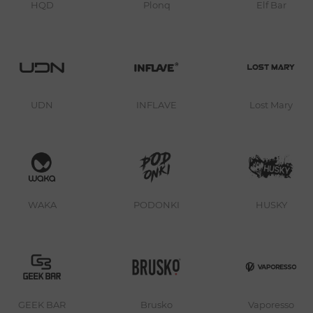
HQD
Plonq
Elf Bar
UDN
INFLAVE
Lost Mary
WAKA
PODONKI
HUSKY
GEEK BAR
Brusko
Vaporesso