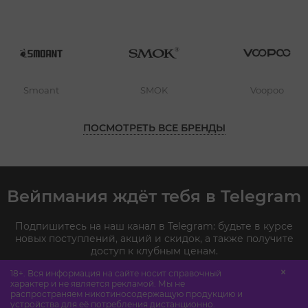
Smoant
SMOK
Voopoo
ПОСМОТРЕТЬ ВСЕ БРЕНДЫ
Вейпмания ждёт тебя в Telegram
Подпишитесь на наш канал в Telegram: будьте в курсе
новых поступлений, акций и скидок, а также получите
доступ к клубным ценам.
18+. Вся информация на сайте носит справочный
характер и не является рекламой. Мы не
ВСТУПИТЬ В КЛУБ
распространяем никотиносодержащую продукцию и
устройства для её потребления дистанционно.