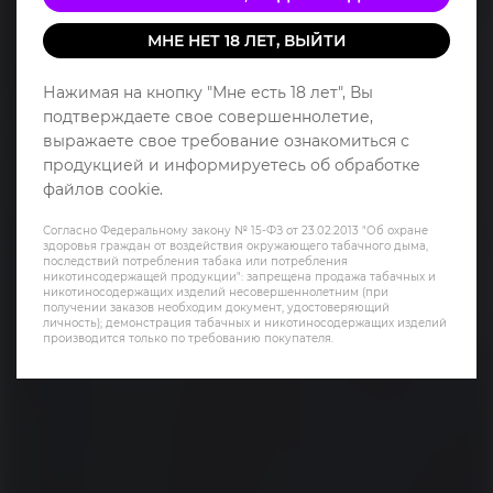
МНЕ НЕТ 18 ЛЕТ, ВЫЙТИ
Нажимая на кнопку "Мне есть 18 лет", Вы
подтверждаете свое совершеннолетие,
выражаете свое требование ознакомиться с
продукцией и информируетесь об обработке
файлов cookie.
Согласно Федеральному закону № 15-ФЗ от 23.02.2013 "Об охране
здоровья граждан от воздействия окружающего табачного дыма,
последствий потребления табака или потребления
никотинсодержащей продукции": запрещена продажа табачных и
никотиносодержащих изделий несовершеннолетним (при
получении заказов необходим документ, удостоверяющий
личность); демонстрация табачных и никотиносодержащих изделий
производится только по требованию покупателя.