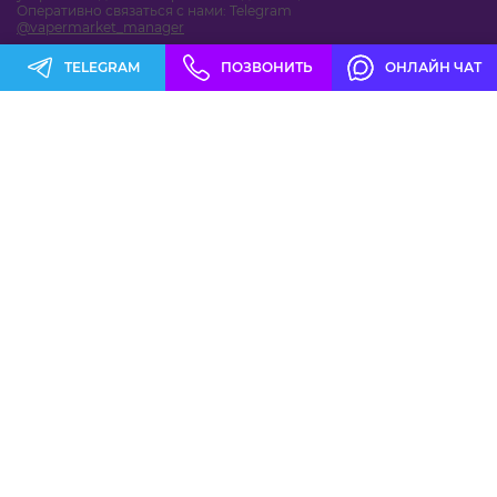
Оперативно связаться с нами:
Telegram
@vapermarket_manager
TELEGRAM
ПОЗВОНИТЬ
ОНЛАЙН ЧАТ
Подборки товаров
Новинки
Распродажа
Хиты продаж
ПОСМОТРЕТЬ ВСЕ ТОВАРЫ
Отзывы
maxon.by
serg_m
03.08.2026
30.07.2026
Картриджи Вапорессо
Взял PAFOS TURBO S
XROS COREX 3 на 0,6 Ом
20000 на пробу, сам