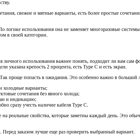
ству.
етания, свежие и мятные варианты, есть более простые сочетан
 По логике использования она не заменяет многоразовые систем
м в своей категории.
я личного использования важнее понять, подходит ли вам сам фо
ели указана крепость 2 процента, есть Type C и есть экран.
 Так проще попасть в ожидания. Это особенно важно в большой л
 и холодные варианты;
ктовые сочетания без явного холода;
ран и индикацию;
обно сразу учесть наличие кабеля Type C.
 на реальные свойства, которые заметны каждый день. Это обыч
а. Перед заказом лучше еще раз проверить выбранный вариант.