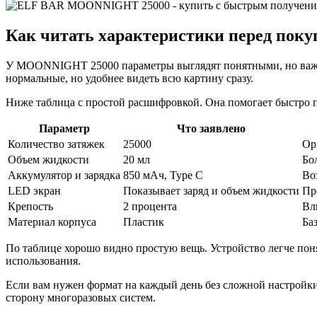
Как читать характеристики перед поку
У MOONNIGHT 25000 параметры выглядят понятными, но важен и
нормальные, но удобнее видеть всю картину сразу.
Ниже таблица с простой расшифровкой. Она помогает быстро п
Параметр
Что заявлено
Количество затяжек
25000
Ор
Объем жидкости
20 мл
Бо
Аккумулятор и зарядка
850 мАч, Type C
Во
LED экран
Показывает заряд и объем жидкости
Пр
Крепость
2 процента
Вл
Материал корпуса
Пластик
Ба
По таблице хорошо видно простую вещь. Устройство легче поня
использования.
Если вам нужен формат на каждый день без сложной настройки,
сторону многоразовых систем.