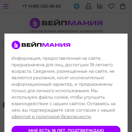
+7 (495) 032-36-63
Сеть магазинов электронных испарителей
Главная
Многоразовые POD-системы
Voopoo
Voopoo Drag
S
Информация, предоставленная на сайте,
предназначена для лиц, достигших 18-летнего
возраста. Сведения, размещенные на сайте, не
являются рекламой, носят исключительно
Voopoo Drag S
информационный характер, и предназначены
только для личного использования. Мы
используем файлы cookie, чтобы улучшить
взаимодействие с нашим сайтом. Оставаясь на
Фильтр товаров
нём, вы подтверждаете своё согласие с нашей
офертой и политикой безопасности
.
МНЕ ЕСТЬ 18 ЛЕТ, ПОДТВЕРЖДАЮ