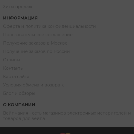
Хиты продаж
ИНФОРМАЦИЯ
Оферта и политика конфиденциальности
Пользовательское соглашение
Получение заказов в Москве
Получение заказов по России
Отзывы
Контакты
Карта сайта
Условия обмена и возврата
Блог и обзоры
О КОМПАНИИ
Вейпмания - сеть магазинов электронных испарителей и
товаров для вейпа