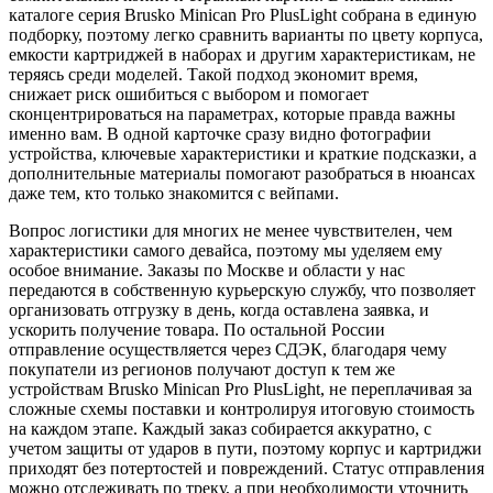
каталоге серия Brusko Minican Pro PlusLight собрана в единую
подборку, поэтому легко сравнить варианты по цвету корпуса,
емкости картриджей в наборах и другим характеристикам, не
теряясь среди моделей. Такой подход экономит время,
снижает риск ошибиться с выбором и помогает
сконцентрироваться на параметрах, которые правда важны
именно вам. В одной карточке сразу видно фотографии
устройства, ключевые характеристики и краткие подсказки, а
дополнительные материалы помогают разобраться в нюансах
даже тем, кто только знакомится с вейпами.
Вопрос логистики для многих не менее чувствителен, чем
характеристики самого девайса, поэтому мы уделяем ему
особое внимание. Заказы по Москве и области у нас
передаются в собственную курьерскую службу, что позволяет
организовать отгрузку в день, когда оставлена заявка, и
ускорить получение товара. По остальной России
отправление осуществляется через СДЭК, благодаря чему
покупатели из регионов получают доступ к тем же
устройствам Brusko Minican Pro PlusLight, не переплачивая за
сложные схемы поставки и контролируя итоговую стоимость
на каждом этапе. Каждый заказ собирается аккуратно, с
учетом защиты от ударов в пути, поэтому корпус и картриджи
приходят без потертостей и повреждений. Статус отправления
можно отслеживать по треку, а при необходимости уточнить