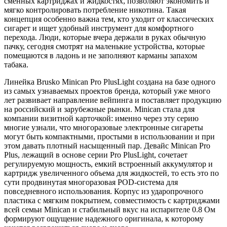
сменных картриджах и жидкостях, позволяют экономить и
мягко контролировать потребление никотина. Такая
концепция особенно важна тем, кто уходит от классических
сигарет и ищет удобный инструмент для комфортного
перехода. Люди, которые вчера держали в руках обычную
пачку, сегодня смотрят на маленькие устройства, которые
помещаются в ладонь и не заполняют карманы запахом
табака.
Линейка Brusko Minican Pro PlusLight создана на базе одного
из самых узнаваемых проектов бренда, который уже много
лет развивает направление вейпинга и поставляет продукцию
на российский и зарубежные рынки. Minican стала для
компании визитной карточкой: именно через эту серию
многие узнали, что многоразовые электронные сигареты
могут быть компактными, простыми в использовании и при
этом давать плотный насыщенный пар. Девайс Minican Pro
Plus, лежащий в основе серии Pro PlusLight, сочетает
регулируемую мощность, емкий встроенный аккумулятор и
картридж увеличенного объема для жидкостей, то есть это по
сути продвинутая многоразовая POD-система для
повседневного использования. Корпус из ударопрочного
пластика с мягким покрытием, совместимость с картриджами
всей семьи Minican и стабильный вкус на испарителе 0.8 Ом
формируют ощущение надежного оригинала, к которому