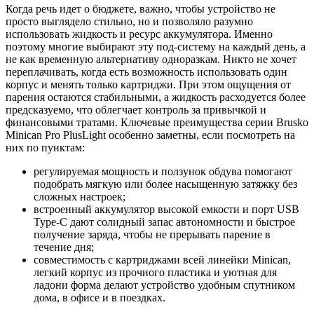
Когда речь идет о бюджете, важно, чтобы устройство не
просто выглядело стильно, но и позволяло разумно
использовать жидкость и ресурс аккумулятора. Именно
поэтому многие выбирают эту под-систему на каждый день, а
не как временную альтернативу одноразкам. Никто не хочет
переплачивать, когда есть возможность использовать один
корпус и менять только картриджи. При этом ощущения от
парения остаются стабильными, а жидкость расходуется более
предсказуемо, что облегчает контроль за привычкой и
финансовыми тратами. Ключевые преимущества серии Brusko
Minican Pro PlusLight особенно заметны, если посмотреть на
них по пунктам:
регулируемая мощность и ползунок обдува помогают
подобрать мягкую или более насыщенную затяжку без
сложных настроек;
встроенный аккумулятор высокой емкости и порт USB
Type-C дают солидный запас автономности и быстрое
получение заряда, чтобы не прерывать парение в
течение дня;
совместимость с картриджами всей линейки Minican,
легкий корпус из прочного пластика и уютная для
ладони форма делают устройство удобным спутником
дома, в офисе и в поездках.