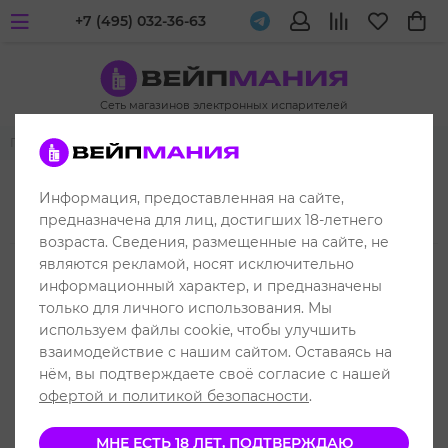
+7 (495) 032-36-63
Сеть магазинов электронных испарителей
Главная
Получение заказов по Москве
Получение заказов по Москве
Информация, предоставленная на сайте,
предназначена для лиц, достигших 18-летнего
возраста. Сведения, размещенные на сайте, не
являются рекламой, носят исключительно
информационный характер, и предназначены
только для личного использования. Мы
Получение заказов в Москве
используем файлы cookie, чтобы улучшить
взаимодействие с нашим сайтом. Оставаясь на
Получение заказов по России
нём, вы подтверждаете своё согласие с нашей
офертой и политикой безопасности
.
Отгрузку заказов осуществляем по Москве и
МНЕ ЕСТЬ 18 ЛЕТ, ПОДТВЕРЖДАЮ