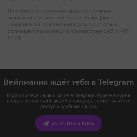
При отказе от получения товара по причинам,
которые не связаны с качеством товара (брак,
неправильная комплектация), услуги логистики
оплачивается заказчиком в соответствии с п.3 ст. 497
ГК РФ
Вейпмания ждёт тебя в Telegram
Подпишитесь на наш канал в Telegram: будьте в курсе
новых поступлений, акций и скидок, а также получите
доступ к клубным ценам.
ВСТУПИТЬ В КЛУБ