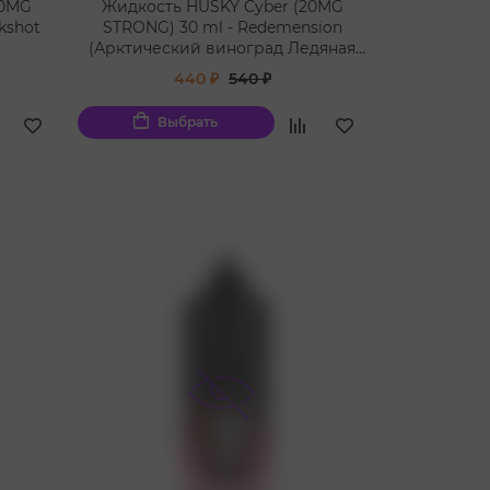
20MG
Жидкость HUSKY Cyber (20MG
kshot
STRONG) 30 ml - Redemension
(Арктический виноград Ледяная
вишня)
440 ₽
540 ₽
Выбрать