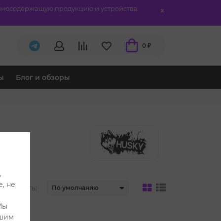
отиносодержащую продукцию и устройства
0 ₽
ы
Блог и обзоры
,
, не
тировать:
Мы
ашим