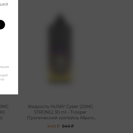
ашей
И
бления
яющий
 по
20MG
Жидкость HUSKY Cyber (20MG
ill
STRONG) 30 ml - Trooper
е)
(Тропический коктейль Манго
Мандарин)
440 ₽
540 ₽