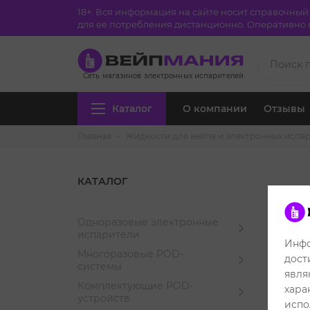
18+. Вся информация на сайте носит справочны
для её потребления дистанционно. Оперативно с
Сеть магазинов электронных испарителей
Каталог
О компании
Отзывы
Главная
Жидкости для вейпа и электронных испа
КАТАЛОГ
Hu
Одноразовые электронные
испарители
Инфо
Многоразовые POD-
дост
системы
явля
Комплектующие POD-
хара
устройств
испо