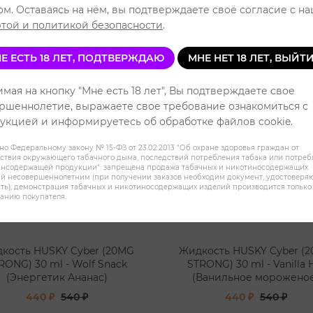
ом. Оставаясь на нём, вы подтверждаете своё согласие с н
той и политикой безопасности
.
Е ЕСТЬ 18 ЛЕТ, ПОДТВЕРЖДАЮ
МНЕ НЕТ 18 ЛЕТ, ВЫЙТ
мая на кнопку "Мне есть 18 лет", Вы подтверждаете свое
ршеннолетие, выражаете свое требование ознакомиться с
укцией и информируетесь об обработке файлов cookie.
но Федеральному закону № 15-ФЗ от 23.02.2013 "Об охране здоровья граждан от
ствия окружающего табачного дыма, последствий потребления табака или потре
инсодержащей продукции": запрещена продажа табачных и никотиносодержащих
й несовершеннолетним (при получении заказов необходим документ, удостовер
ть); демонстрация табачных и никотиносодержащих изделий производится только
анию покупателя.
кость HUSKY Cyber (20MG
Жидкость HUSKY Cyber (
RONG) 30 ml - Wolf Snack
STRONG) 30 ml - Vanilla H
(Энергетик Ананас)
(Ванильное морожено
440 ₽
540 ₽
440 ₽
540 ₽