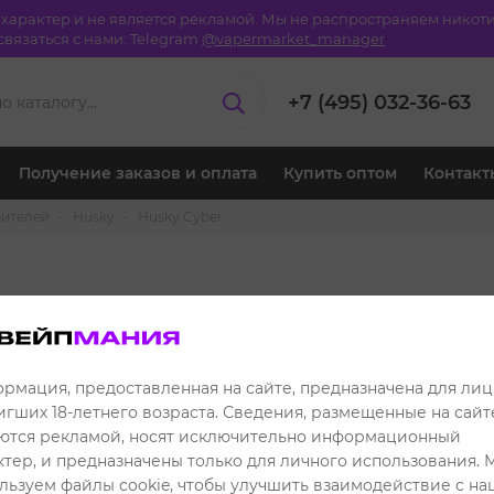
й характер и не является рекламой. Мы не распространяем ник
вязаться с нами:
Telegram
@vapermarket_manager
+7 (495) 032-36-63
Получение заказов и оплата
Купить оптом
Контакт
рителей
Husky
Husky Cyber
sky Cyber
рмация, предоставленная на сайте, предназначена для лиц
игших 18-летнего возраста. Сведения, размещенные на сайте
Сор
ются рекламой, носят исключительно информационный
ктер, и предназначены только для личного использования. 
льзуем файлы cookie, чтобы улучшить взаимодействие с н