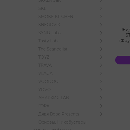
SKALA Salt
SKL
SMOKE KITCHEN
SNEGOVIK
Жид
SYND Labs
S
(Фру
Tasty Lab
The Scandalist
TOYZ
TRAVA
VLAGA
VOODOO
YOVO
АНАРХИЯ LAB
ГОРА
Дядя Вова Presents
Основы, Никобустеры