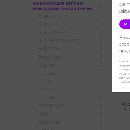
Жидкости для вейпа и
сайт
электронных испарителей
офер
HOTSPOT
МН
DUALL
MAXWELLS
Нажи
MONSTERVAPOR
сове
PODONKI
прод
Angry Vape
Соглас
BOSHKI
воздей
никот
BRUSKO
издели
личнос
Camel
требов
CATSTRIP
Catswill
Жид
COSMONAUT
ST
Chakra
Chappman