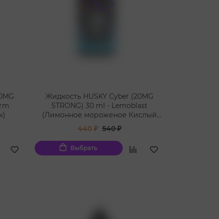
20MG
Жидкость HUSKY Cyber (20MG
orm
STRONG) 30 ml - Lemoblast
к)
(Лимонное мороженое Кислый
скитлс)
440 ₽
540 ₽
Выбрать