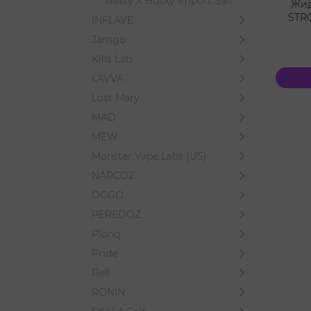
Nasty X Husky Import Salt
Жид
STRO
INFLAVE
Jamgo
Kills Lab
LAVVA
Lost Mary
MAD
MEW
Monster Vape Labs (US)
NARCOZ
OGGO
PEREDOZ
Plonq
Pride
Rell
RONIN