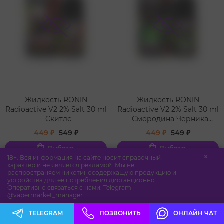
Жидкость RONIN
Жидкость RONIN
Radioactive V2 2% Salt 30 ml
Radioactive V2 2% Salt 30 ml
- Скитлс
- Смородина Черника
Грейпфрут
449 ₽
549 ₽
449 ₽
549 ₽
Выбрать
Выбрать
18+. Вся информация на сайте носит справочный
характер и не является рекламой. Мы не
распространяем никотиносодержащую продукцию и
устройства для её потребления дистанционно.
Оперативно связаться с нами:
Telegram
@vapermarket_manager
TELEGRAM
ПОЗВОНИТЬ
ОНЛАЙН ЧАТ