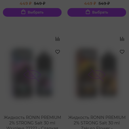
газировка с легким
натуральной смородины и
449 ₽
549 ₽
449 ₽
549 ₽
оттенком вишневого сока
сочной клубники
Выбрать
Выбрать
Жидкость RONIN PREMIUM
Жидкость RONIN PREMIUM
2% STRONG Salt 30 ml
2% STRONG Salt 30 ml
Wrigleys ????? - Сладкая
Zakuro Flower -