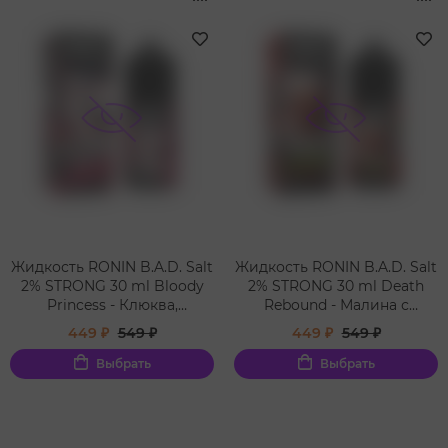
Жидкость RONIN B.A.D. Salt
Жидкость RONIN B.A.D. Salt
2% STRONG 30 ml Bloody
2% STRONG 30 ml Death
Princess - Клюква,
Rebound - Малина с
Брусника, Корица, Ваниль
холодной черной
449 ₽
549 ₽
449 ₽
549 ₽
смородиной
Выбрать
Выбрать