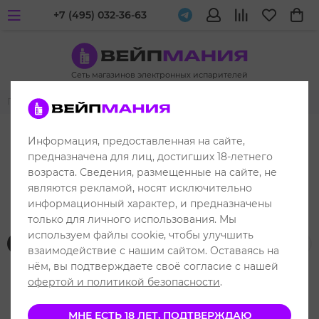
+7 (495) 032-36-63
Сеть магазинов электронных испарителей
Главная
Все бренды
RONIN
Информация, предоставленная на сайте,
предназначена для лиц, достигших 18-летнего
возраста. Сведения, размещенные на сайте, не
являются рекламой, носят исключительно
Вейп продукция от RONIN
информационный характер, и предназначены
только для личного использования. Мы
используем файлы cookie, чтобы улучшить
Фильтр товаров
взаимодействие с нашим сайтом. Оставаясь на
нём, вы подтверждаете своё согласие с нашей
офертой и политикой безопасности
.
МНЕ ЕСТЬ 18 ЛЕТ, ПОДТВЕРЖДАЮ