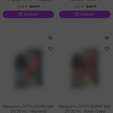
жвачка в сочетании с
Свежевыжатый
449 ₽
549 ₽
449 ₽
549 ₽
мятой
гранатовый сок Медовая
роза
Выбрать
Выбрать
Жидкость DOTA RONIN Salt
Жидкость DOTA RONIN Salt
2% 30 ml - Черника
2% 30 ml - Киви Гуава