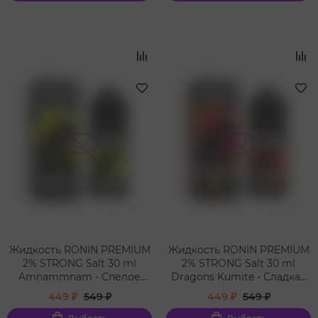
Жидкость RONIN PREMIUM
Жидкость RONIN PREMIUM
2% STRONG Salt 30 ml
2% STRONG Salt 30 ml
Amnammnam - Спелое
Dragons Kumite - Сладкая
тропическое манго с
мякоть питахаяи с кислой
449 ₽
549 ₽
449 ₽
549 ₽
ананасом
карамболой