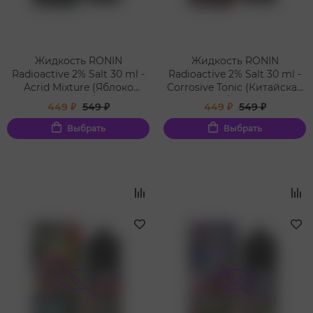
Жидкость RONIN
Жидкость RONIN
Radioactive 2% Salt 30 ml -
Radioactive 2% Salt 30 ml -
Acrid Mixture (Яблоко
Corrosive Tonic (Китайская
грейпфрут/Apple
содовая/China Soda)
449 ₽
549 ₽
449 ₽
549 ₽
Grapefruit)
Выбрать
Выбрать