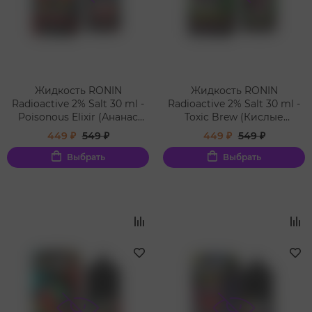
Жидкость RONIN
Жидкость RONIN
Radioactive 2% Salt 30 ml -
Radioactive 2% Salt 30 ml -
Poisonous Elixir (Ананас
Toxic Brew (Кислые
грейпфрут/Pineapple
лимонные
449 ₽
549 ₽
449 ₽
549 ₽
Grapefruit)
конфетки/Lemon Candy)
Выбрать
Выбрать