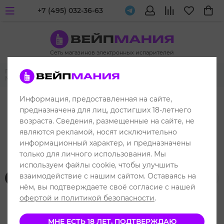
+7 (495) 032-36-63
Сеть магазинов электронных испарителей
Главная
Жидкости для вейпа и электронных испарителей
MAXWELLS
MAXWELLS HYBRID
Информация, предоставленная на сайте,
предназначена для лиц, достигших 18-летнего
возраста. Сведения, размещенные на сайте, не
являются рекламой, носят исключительно
MAXWELLS HYBRID
информационный характер, и предназначены
только для личного использования. Мы
используем файлы cookie, чтобы улучшить
взаимодействие с нашим сайтом. Оставаясь на
Фильтр товаров
нём, вы подтверждаете своё согласие с нашей
офертой и политикой безопасности
.
МНЕ ЕСТЬ 18 ЛЕТ, ПОДТВЕРЖДАЮ