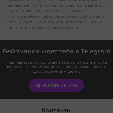
разочарования минимален: вы сразу понимаете, что
берёте. Можно оставить заявку на нужное
количество флаконов, зафиксировать удобную цену
и быть уверенным, что в руках окажется именно тот
продукт, на который вы рассчитывали.
Вейпмания ждёт тебя в Telegram
Подпишитесь на наш канал в Telegram: будьте в курсе
новых поступлений, акций и скидок, а также получите
доступ к клубным ценам.
ВСТУПИТЬ В КЛУБ
Контакты