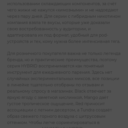
использовании охлаждающих компонентов, за счёт
чего жижи не кажутся «химозными» и не надоедают
через пару дней. Для серии с гибридным никотином
компания взяла те вкусы, которые уже доказали
свою востребованность у аудитории, и
адаптировала их под формат, удобный для pod-
устройств и тех, кому нужна более интенсивная тяга.
Для розничного покупателя важна не только легенда
бренда, но и практические преимущества, поэтому
серия HYBRID воспринимается как понятный
инструмент для ежедневного парения. Здесь нет
случайных экспериментальных миксов, все позиции
в линейке тщательно отобраны по отзывам и
реальному спросу в магазинах. Black отвечает за
яркую ягоду с заметной кислинкой, Mango даёт
густое тропическое ощущение, Red приносит
ассоциации с летним десертом, а Tundra создаёт
образ свежего горного воздуха с цитрусовым
оттенком. Чтобы легче сориентироваться в