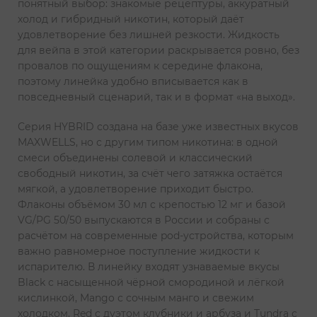
понятный выбор: знакомые рецептуры, аккуратный
холод и гибридный никотин, который даёт
удовлетворение без лишней резкости. Жидкость
для вейпа в этой категории раскрывается ровно, без
провалов по ощущениям к середине флакона,
поэтому линейка удобно вписывается как в
повседневный сценарий, так и в формат «на выход».
Серия HYBRID создана на базе уже известных вкусов
MAXWELLS, но с другим типом никотина: в одной
смеси объединены солевой и классический
свободный никотин, за счёт чего затяжка остаётся
мягкой, а удовлетворение приходит быстро.
Флаконы объёмом 30 мл с крепостью 12 мг и базой
VG/PG 50/50 выпускаются в России и собраны с
расчётом на современные pod-устройства, которым
важно равномерное поступление жидкости к
испарителю. В линейку входят узнаваемые вкусы
Black с насыщенной чёрной смородиной и лёгкой
кислинкой, Mango с сочным манго и свежим
холодком, Red с дуэтом клубники и арбуза и Tundra с