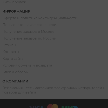
Хиты продаж
ИНФОРМАЦИЯ
Оферта и политика конфиденциальности
Пользовательское соглашение
Получение заказов в Москве
Получение заказов по России
Отзывы
Контакты
Карта сайта
Условия обмена и возврата
Блог и обзоры
О КОМПАНИИ
Вейпмания - сеть магазинов электронных испарителей и
товаров для вейпа