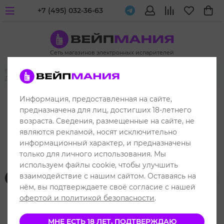
+7 (495) 032-36-63
Сеть магазинов электронных испарителей
Главная
Жидкости для вейпа и электронных испарителей
Дядя Вова Presents
Информация, предоставленная на сайте,
предназначена для лиц, достигших 18-летнего
возраста. Сведения, размещенные на сайте, не
являются рекламой, носят исключительно
Жидкость Дядя Вова Presents
информационный характер, и предназначены
только для личного использования. Мы
используем файлы cookie, чтобы улучшить
взаимодействие с нашим сайтом. Оставаясь на
Фильтр товаров
нём, вы подтверждаете своё согласие с нашей
офертой и политикой безопасности
.
МНЕ ЕСТЬ 18 ЛЕТ, ПОДТВЕРЖДАЮ