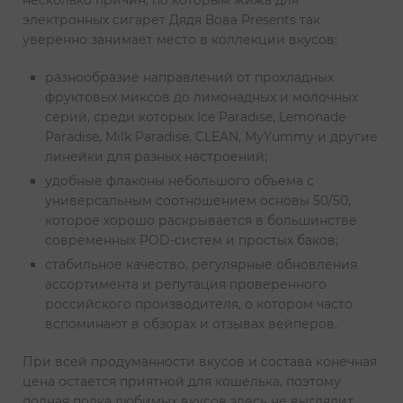
несколько причин, по которым жижа для
электронных сигарет Дядя Вова Presents так
уверенно занимает место в коллекции вкусов:
разнообразие направлений от прохладных
фруктовых миксов до лимонадных и молочных
серий, среди которых Ice Paradise, Lemonade
Paradise, Milk Paradise, CLEAN, MyYummy и другие
линейки для разных настроений;
удобные флаконы небольшого объема с
универсальным соотношением основы 50/50,
которое хорошо раскрывается в большинстве
современных POD-систем и простых баков;
стабильное качество, регулярные обновления
ассортимента и репутация проверенного
российского производителя, о котором часто
вспоминают в обзорах и отзывах вейперов.
При всей продуманности вкусов и состава конечная
цена остается приятной для кошелька, поэтому
полная полка любимых вкусов здесь не выглядит