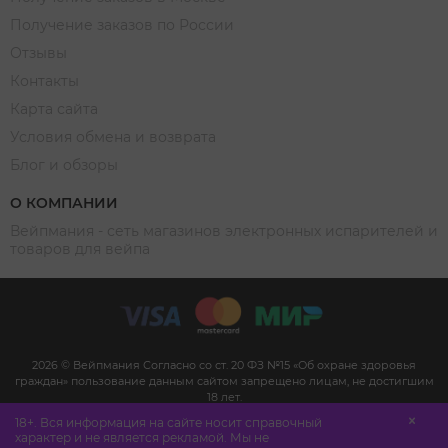
Получение заказов по России
Отзывы
Контакты
Карта сайта
Условия обмена и возврата
Блог и обзоры
О КОМПАНИИ
Вейпмания - сеть магазинов электронных испарителей и
товаров для вейпа
2026 © Вейпмания Согласно со ст. 20 ФЗ №15 «Об охране здоровья
граждан» пользование данным сайтом запрещено лицам, не достигшим
18 лет.
Сайт не является рекламой, а служит для предоставления достоверной
18+. Вся информация на сайте носит справочный
информации о свойствах, характеристиках продукции и её наличии в
характер и не является рекламой. Мы не
магазине. (п.1 и п.2 ст. 10 Закона «О защите прав потребителей»).