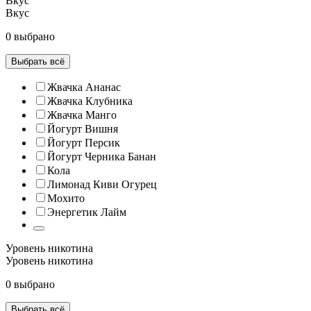
Вкус
Вкус
0 выбрано
Выбрать всё
Жвачка Ананас
Жвачка Клубника
Жвачка Манго
Йогурт Вишня
Йогурт Персик
Йогурт Черника Банан
Кола
Лимонад Киви Огурец
Мохито
Энергетик Лайм
Уровень никотина
Уровень никотина
0 выбрано
Выбрать всё