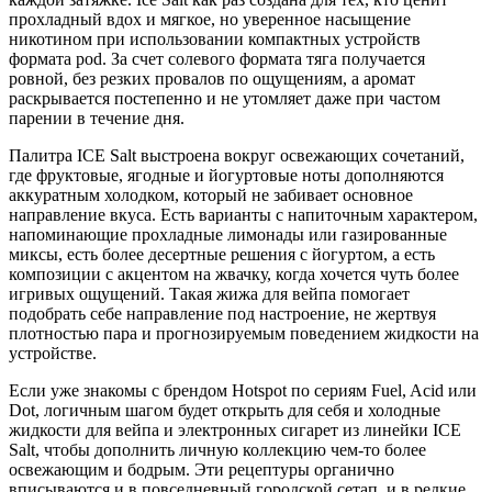
прохладный вдох и мягкое, но уверенное насыщение
никотином при использовании компактных устройств
формата pod. За счет солевого формата тяга получается
ровной, без резких провалов по ощущениям, а аромат
раскрывается постепенно и не утомляет даже при частом
парении в течение дня.
Палитра ICE Salt выстроена вокруг освежающих сочетаний,
где фруктовые, ягодные и йогуртовые ноты дополняются
аккуратным холодком, который не забивает основное
направление вкуса. Есть варианты с напиточным характером,
напоминающие прохладные лимонады или газированные
миксы, есть более десертные решения с йогуртом, а есть
композиции с акцентом на жвачку, когда хочется чуть более
игривых ощущений. Такая жижа для вейпа помогает
подобрать себе направление под настроение, не жертвуя
плотностью пара и прогнозируемым поведением жидкости на
устройстве.
Если уже знакомы с брендом Hotspot по сериям Fuel, Acid или
Dot, логичным шагом будет открыть для себя и холодные
жидкости для вейпа и электронных сигарет из линейки ICE
Salt, чтобы дополнить личную коллекцию чем-то более
освежающим и бодрым. Эти рецептуры органично
вписываются и в повседневный городской сетап, и в редкие