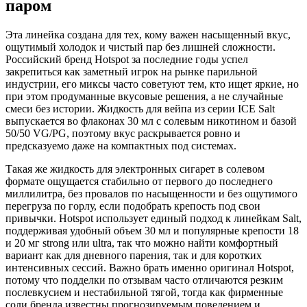
паром
Эта линейка создана для тех, кому важен насыщенный вкус,
ощутимый холодок и чистый пар без лишней сложности.
Российский бренд Hotspot за последние годы успел
закрепиться как заметный игрок на рынке парильной
индустрии, его миксы часто советуют тем, кто ищет яркие, но
при этом продуманные вкусовые решения, а не случайные
смеси без истории. Жидкость для вейпа из серии ICE Salt
выпускается во флаконах 30 мл с солевым никотином и базой
50/50 VG/PG, поэтому вкус раскрывается ровно и
предсказуемо даже на компактных под системах.
Такая же жидкость для электронных сигарет в солевом
формате ощущается стабильно от первого до последнего
миллилитра, без провалов по насыщенности и без ощутимого
перегруза по горлу, если подобрать крепость под свои
привычки. Hotspot использует единый подход к линейкам Salt,
поддерживая удобный объем 30 мл и популярные крепости 18
и 20 мг strong или ultra, так что можно найти комфортный
вариант как для дневного парения, так и для коротких
интенсивных сессий. Важно брать именно оригинал Hotspot,
потому что подделки по отзывам часто отличаются резким
послевкусием и нестабильной тягой, тогда как фирменные
соли бренда известны прогнозируемым поведением и