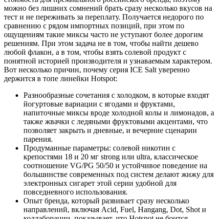
можно без лишних сомнений брать сразу несколько вкусов на
тест и не переживать за переплату. Получается недорого по
сравнению с рядом импортных позиций, при этом по
ощущениям такие миксы часто не уступают более дорогим
решениям. При этом задача не в том, чтобы найти дешево
любой флакон, а в том, чтобы взять солевой продукт с
понятной историей производителя и узнаваемым характером.
Вот несколько причин, почему серия ICE Salt уверенно
держится в топе линейки Hotspot:
Разнообразные сочетания с холодком, в которые входят
йогуртовые вариации с ягодами и фруктами,
напиточные миксы вроде холодной колы и лимонадов, а
также жвачки с ледяными фруктовыми акцентами, что
позволяет закрыть и дневные, и вечерние сценарии
парения.
Продуманные параметры: солевой никотин с
крепостями 18 и 20 мг strong или ultra, классическое
соотношение VG/PG 50/50 и устойчивое поведение на
большинстве современных под систем делают жижу для
электронных сигарет этой серии удобной для
повседневного использования.
Опыт бренда, который развивает сразу несколько
направлений, включая Acid, Fuel, Hangang, Dot, Shot и
коллаборации, показывает, что Hotspot не боится