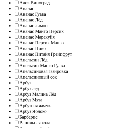
Алоэ Виноград
Ананас
Ананас Гуава
Ананас Лёд
Ананас лимон
Ананас Манго Персик
Ананас Маракуйя
Ананас Персик Манго
Ананас Пиво
Ананас Питайя Грейпфрут
Апельсин Лёд
Апельсин Манго Гуава
Апельсиновая газировка
Апельсиновый сок
Арбуз
Арбуз лед
Арбуз Малина Лёд
Арбуз Мята
Арбузная жвачка
Арбуз Яблоко
Барбарис
Ванильная кола