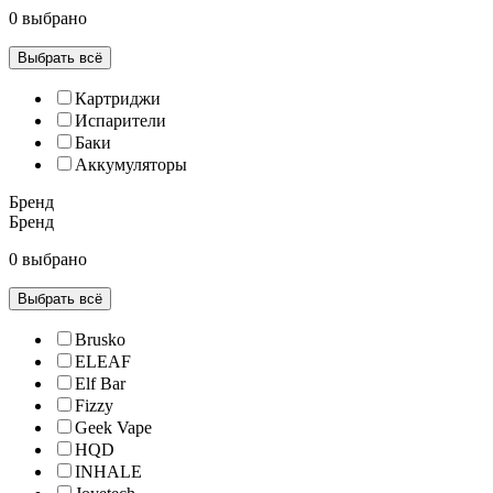
0 выбрано
Выбрать всё
Картриджи
Испарители
Баки
Аккумуляторы
Бренд
Бренд
0 выбрано
Выбрать всё
Brusko
ELEAF
Elf Bar
Fizzy
Geek Vape
HQD
INHALE