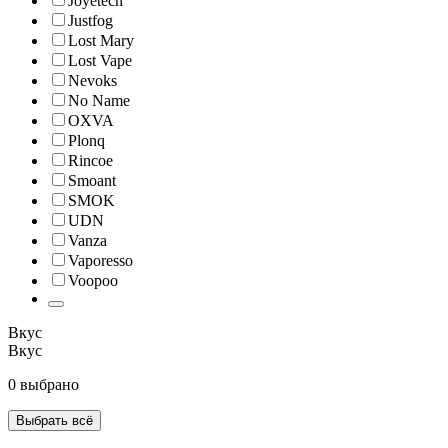
Joyetech
Justfog
Lost Mary
Lost Vape
Nevoks
No Name
OXVA
Plonq
Rincoe
Smoant
SMOK
UDN
Vanza
Vaporesso
Voopoo
Вкус
Вкус
0 выбрано
Выбрать всё