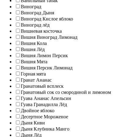
Ванильный табак
Виноград
Виноград Дыня
Виноград Кислое яблоко
Виноград лёд
Вишневая косточка
Вишня Виноград Лимонад
Вишня Кола
Вишня Лёд
Вишня Лимон Персик
Вишня Мята
Вишня Персик Лимонад
Горная мята
Гранат Ананас
Гранатовый всплеск
Гранатовый сок со смородиной и лимоном
Гуава Ананас Апельсин
Гуава Гранадилла Лёд
Двойное яблоко
Десертное Мороженое
Дыня Киви
Дыня Клубника Манго
Дыня Лёд