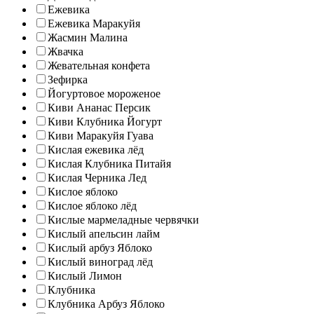
Ежевика
Ежевика Маракуйя
Жасмин Малина
Жвачка
Жевательная конфета
Зефирка
Йогуртовое мороженое
Киви Ананас Персик
Киви Клубника Йогурт
Киви Маракуйя Гуава
Кислая ежевика лёд
Кислая Клубника Питайя
Кислая Черника Лед
Кислое яблоко
Кислое яблоко лёд
Кислые мармеладные червячки
Кислый апельсин лайм
Кислый арбуз Яблоко
Кислый виноград лёд
Кислый Лимон
Клубника
Клубника Арбуз Яблоко