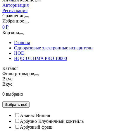
Авторизация
Регистрация
Сравнение
Избранное
0 ₽
Корзина
Главная
Одноразовые электронные испарители
HQD
HQD ULTIMA PRO 10000
Каталог
Фильтр товаров
Вкус
Вкус
0 выбрано
Выбрать всё
Ананас Вишня
Арбузно-Клубничный коктейль
Арбузный фреш