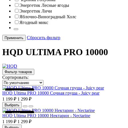
Энергетик Лесные ягоды
Энергетик Личи
Яблочно-Виноградный Холс
Ягодный микс
Сбросить фильтр
Применить
HQD ULTIMA PRO 10000
Фильтр товаров
Сортировать:
до 10000 затяжек
HQD Ultima PRO 10000 Сочная груша - Juicy pear
1 199 ₽
1 299 ₽
Выбрать
до 10000 затяжек
HQD Ultima PRO 10000 Нектарин - Nectarine
1 199 ₽
1 299 ₽
Выбрать