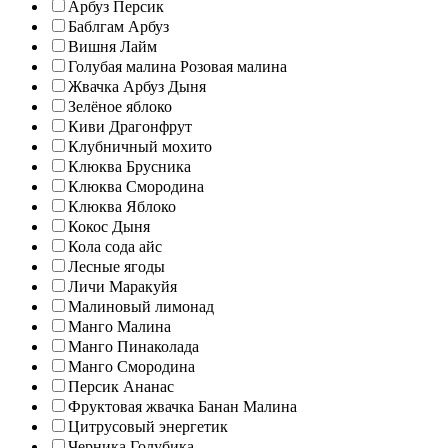
Арбуз Персик
Баблгам Арбуз
Вишня Лайм
Голубая малина Розовая малина
Жвачка Арбуз Дыня
Зелёное яблоко
Киви Драгонфрут
Клубничный мохито
Клюква Брусника
Клюква Смородина
Клюква Яблоко
Кокос Дыня
Кола сода айс
Лесные ягоды
Личи Маракуйя
Малиновый лимонад
Манго Малина
Манго Пинаколада
Манго Смородина
Персик Ананас
Фруктовая жвачка Банан Малина
Цитрусовый энергетик
Черника Голубика