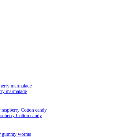
ry marmalade
pberry Cotton candy