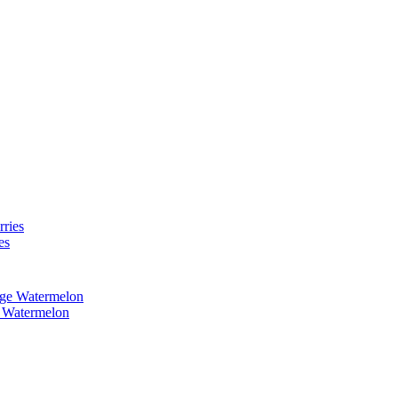
es
 Watermelon