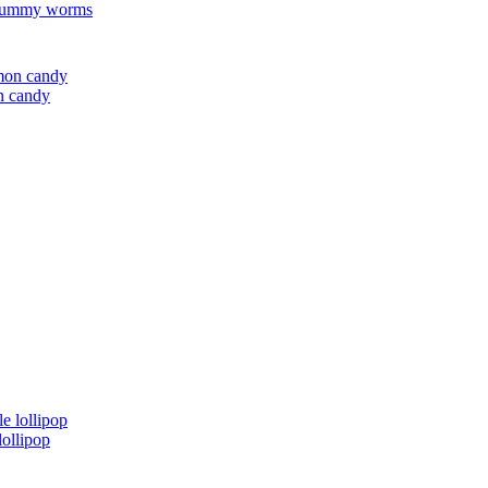
gummy worms
 candy
ollipop