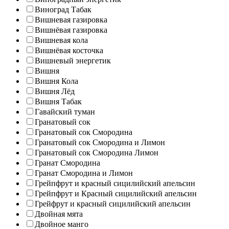
Виноград Табак
Вишневая газировка
Вишнёвая газировка
Вишневая кола
Вишнёвая косточка
Вишневый энергетик
Вишня
Вишня Кола
Вишня Лёд
Вишня Табак
Гавайский туман
Гранатовый сок
Гранатовый сок Смородина
Гранатовый сок Смородина и Лимон
Гранатовый сок Смородина Лимон
Гранат Смородина
Гранат Смородина и Лимон
Грейпфрут и красный сицилийский апельсин
Грейпфрут и Красный сицилийский апельсин
Грейфрут и красный сицилийский апельсин
Двойная мята
Двойное манго