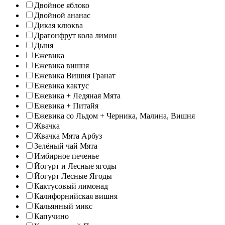
Двойное яблоко
Двойной ананас
Дикая клюква
Драгонфрут кола лимон
Дыня
Ежевика
Ежевика вишня
Ежевика Вишня Гранат
Ежевика кактус
Ежевика + Ледяная Мята
Ежевика + Питайя
Ежевика со Льдом + Черника, Малина, Вишня
Жвачка
Жвачка Мята Арбуз
Зелёный чай Мята
Имбирное печенье
Йогурт и Лесные ягоды
Йогурт Лесные Ягоды
Кактусовый лимонад
Калифорнийская вишня
Кальянный микс
Капучино