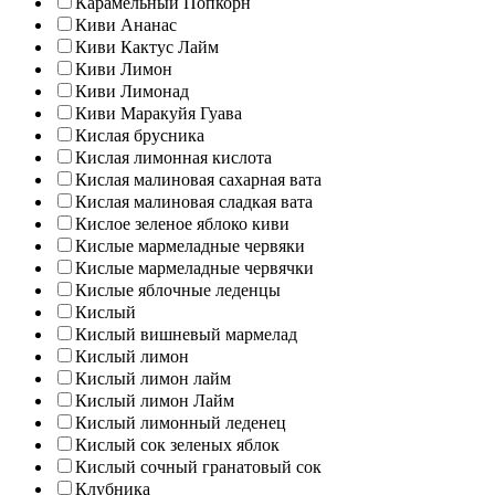
Карамельный Попкорн
Киви Ананас
Киви Кактус Лайм
Киви Лимон
Киви Лимонад
Киви Маракуйя Гуава
Кислая брусника
Кислая лимонная кислота
Кислая малиновая сахарная вата
Кислая малиновая сладкая вата
Кислое зеленое яблоко киви
Кислые мармеладные червяки
Кислые мармеладные червячки
Кислые яблочные леденцы
Кислый
Кислый вишневый мармелад
Кислый лимон
Кислый лимон лайм
Кислый лимон Лайм
Кислый лимонный леденец
Кислый сок зеленых яблок
Кислый сочный гранатовый сок
Клубника