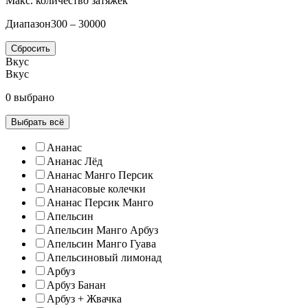
Макс. количество затяжек
Диапазон
300 – 30000
Сбросить
Вкус
Вкус
0 выбрано
Выбрать всё
Ананас
Ананас Лёд
Ананас Манго Персик
Ананасовые колечки
Ананас Персик Манго
Апельсин
Апельсин Манго Арбуз
Апельсин Манго Гуава
Апельсиновый лимонад
Арбуз
Арбуз Банан
Арбуз + Жвачка