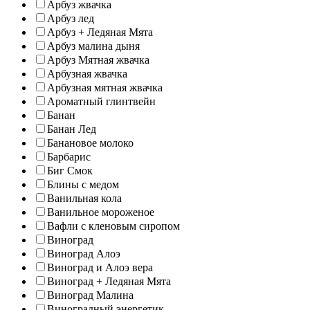
Арбуз жвачка
Арбуз лед
Арбуз + Ледяная Мята
Арбуз малина дыня
Арбуз Мятная жвачка
Арбузная жвачка
Арбузная мятная жвачка
Ароматный глинтвейн
Банан
Банан Лед
Банановое молоко
Барбарис
Биг Смок
Блины с медом
Ванильная кола
Ванильное мороженое
Вафли с кленовым сиропом
Виноград
Виноград Алоэ
Виноград и Алоэ вера
Виноград + Ледяная Мята
Виноград Малина
Виноградный энергетик