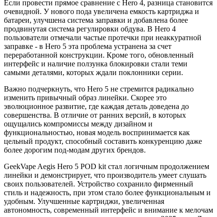
Если провести прямое сравнение с Hero 4, разница становится
очевидной. У нового пода увеличена емкость картриджа и
батареи, улучшена система заправки и добавлена более
продвинутая система регулировки обдува. В Hero 4
пользователи отмечали частые протечки при неаккуратной
заправке - в Hero 5 эта проблема устранена за счет
переработанной конструкции. Кроме того, обновленный
интерфейс и наличие ползунка блокировки стали теми
самыми деталями, которых ждали поклонники серии.
Важно подчеркнуть, что Hero 5 не стремится радикально
изменить привычный образ линейки. Скорее это
эволюционное развитие, где каждая деталь доведена до
совершенства. В отличие от ранних версий, в которых
ощущались компромиссы между дизайном и
функциональностью, новая модель воспринимается как
цельный продукт, способный составить конкуренцию даже
более дорогим под-модам других брендов.
GeekVape Aegis Hero 5 POD kit стал логичным продолжением
линейки и демонстрирует, что производитель умеет слушать
своих пользователей. Устройство сохранило фирменный
стиль и надежность, при этом стало более функциональным и
удобным. Улучшенные картриджи, увеличенная
автономность, современный интерфейс и внимание к мелочам