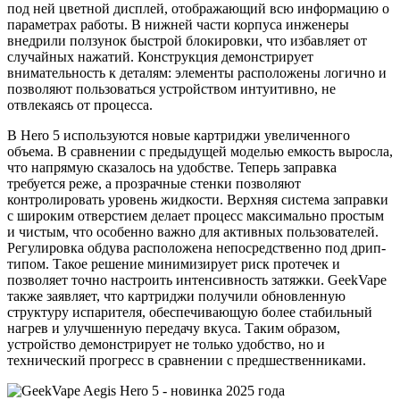
под ней цветной дисплей, отображающий всю информацию о
параметрах работы. В нижней части корпуса инженеры
внедрили ползунок быстрой блокировки, что избавляет от
случайных нажатий. Конструкция демонстрирует
внимательность к деталям: элементы расположены логично и
позволяют пользоваться устройством интуитивно, не
отвлекаясь от процесса.
В Hero 5 используются новые картриджи увеличенного
объема. В сравнении с предыдущей моделью емкость выросла,
что напрямую сказалось на удобстве. Теперь заправка
требуется реже, а прозрачные стенки позволяют
контролировать уровень жидкости. Верхняя система заправки
с широким отверстием делает процесс максимально простым
и чистым, что особенно важно для активных пользователей.
Регулировка обдува расположена непосредственно под дрип-
типом. Такое решение минимизирует риск протечек и
позволяет точно настроить интенсивность затяжки. GeekVape
также заявляет, что картриджи получили обновленную
структуру испарителя, обеспечивающую более стабильный
нагрев и улучшенную передачу вкуса. Таким образом,
устройство демонстрирует не только удобство, но и
технический прогресс в сравнении с предшественниками.