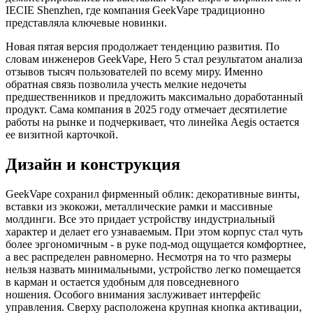
IECIE Shenzhen, где компания GeekVape традиционно
представляла ключевые новинки.
Новая пятая версия продолжает тенденцию развития. По
словам инженеров GeekVape, Hero 5 стал результатом анализа
отзывов тысяч пользователей по всему миру. Именно
обратная связь позволила учесть мелкие недочеты
предшественников и предложить максимально доработанный
продукт. Сама компания в 2025 году отмечает десятилетие
работы на рынке и подчеркивает, что линейка Aegis остается
ее визитной карточкой.
Дизайн и конструкция
GeekVape сохранил фирменный облик: декоративные винты,
вставки из экокожи, металлические рамки и массивные
молдинги. Все это придает устройству индустриальный
характер и делает его узнаваемым. При этом корпус стал чуть
более эргономичным - в руке под-мод ощущается комфортнее,
а вес распределен равномерно. Несмотря на то что размеры
нельзя назвать минимальными, устройство легко помещается
в карман и остается удобным для повседневного
ношения. Особого внимания заслуживает интерфейс
управления. Сверху расположена крупная кнопка активации,