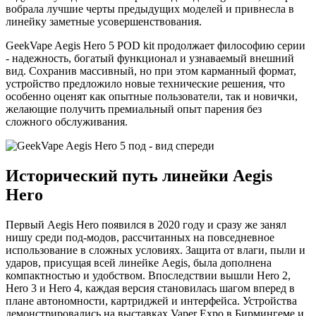
вобрала лучшие черты предыдущих моделей и привнесла в
линейку заметные усовершенствования.
GeekVape Aegis Hero 5 POD kit продолжает философию серии
- надежность, богатый функционал и узнаваемый внешний
вид. Сохранив массивный, но при этом карманный формат,
устройство предложило новые технические решения, что
особенно оценят как опытные пользователи, так и новички,
желающие получить премиальный опыт парения без
сложного обслуживания.
Исторический путь линейки Aegis
Hero
Первый Aegis Hero появился в 2020 году и сразу же занял
нишу среди под-модов, рассчитанных на повседневное
использование в сложных условиях. Защита от влаги, пыли и
ударов, присущая всей линейке Aegis, была дополнена
компактностью и удобством. Впоследствии вышли Hero 2,
Hero 3 и Hero 4, каждая версия становилась шагом вперед в
плане автономности, картриджей и интерфейса. Устройства
демонстрировались на выставках Vaper Expo в Бирмингеме и