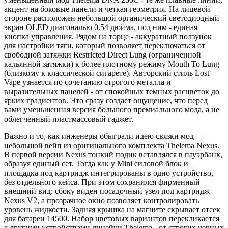
акцент на боковые панели и четкая геометрия. На лицевой
стороне расположен небольшой органический светодиодный
экран OLED диагональю 0.54 дюйма, под ним - единая
кнопка управления. Рядом на торце - аккуратный ползунок
для настройки тяги, который позволяет переключаться от
свободной затяжки Restricted Direct Lung (ограниченной
кальянной затяжки) к более плотному режиму Mouth To Lung
(близкому к классической сигарете). Авторский стиль Lost
Vape узнается по сочетанию строгого металла и
выразительных панелей - от спокойных темных расцветок до
ярких градиентов. Это сразу создает ощущение, что перед
вами уменьшенная версия большого премиального мода, а не
облегченный пластмассовый гаджет.
Важно и то, как инженеры обыграли идею связки мод +
небольшой вейп из оригинального комплекта Thelema Nexus.
В первой версии Nexus тонкий подик вставлялся в пауэрбанк,
образуя единый сет. Тогда как у Mini силовой блок и
площадка под картридж интегрированы в одно устройство,
без отдельного кейса. При этом сохранился фирменный
внешний вид: сбоку виден посадочный узел под картридж
Nexus V2, а прозрачное окно позволяет контролировать
уровень жидкости. Задняя крышка на магните скрывает отсек
для батареи 14500. Набор цветовых вариантов перекликается
с другими устройствами линейки Thelema - от строгих черных