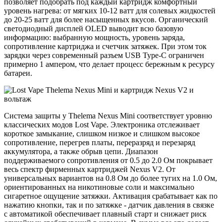
позволяет подобрать под каждый картридж комфортный
уровень нагрева: от мягких 10-12 ватт для солевых жидкостей
до 20-25 ватт для более насыщенных вкусов. Органический
светодиодный дисплей OLED выводит всю базовую
информацию: выбранную мощность, уровень заряда,
сопротивление картриджа и счетчик затяжек. При этом ток
зарядки через современный разъем USB Type-C ограничен
примерно 1 ампером, что делает процесс бережным к ресурсу
батареи.
Система защиты у Thelema Nexus Mini соответствует уровню
классических модов Lost Vape. Электроника отслеживает
короткое замыкание, слишком низкое и слишком высокое
сопротивление, перегрев платы, переразряд и перезаряд
аккумулятора, а также обрыв цепи. Диапазон
поддерживаемого сопротивления от 0.5 до 2.0 Ом покрывает
весь спектр фирменных картриджей Nexus V2. От
универсальных вариантов на 0.8 Ом до более тугих на 1.0 Ом,
ориентированных на никотиновые соли и максимально
сигаретное ощущение затяжки. Активация срабатывает как по
нажатию кнопки, так и по затяжке - датчик давления в связке
с автоматикой обеспечивает плавный старт и снижает риск