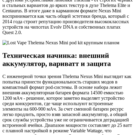
и стальных вариантов до ярких текстур в духе Thelema Elite и
Centaurus. В итоге даже в карманном формате Nexus Mini
воспринимается как часть общей эстетики бренда, который с
2014 года строит репутацию производителя высококлассных
устройств на чипсетах Evolv DNA и собственных платах
Quest 2.0.
Техническая начинка: внешний
аккумулятор, вариватт и защита
С инженерной точки зрения Thelema Nexus Mini выглядит как
попытка принести функциональность старших модов в
компактный формат pod-системы. В основе набора лежит
внешняя аккумуляторная батарея формата 14500 емкостью
1200 мАч - решение, которое заметно выделяет устройство
среди конкурентов, где чаще используют встроенные
элементы на 600-900 мАч. За счет сменной батареи ресурс
легко продлить, просто взяв запасной аккумулятор, а общий
срок службы устройства уже не ограничивается деградацией
встроенной ячейки. Диапазон мощности составляет до 25 ватт
с плавной настройкой в режиме Variable Wattage, что