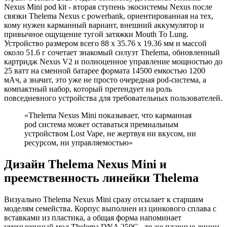
Nexus Mini pod kit - вторая ступень экосистемы Nexus после
связки Thelema Nexus с powerbank, ориентированная на тех,
кому нужен карманный вариант, внешний аккумулятор и
привычное ощущение тугой затяжки Mouth To Lung.
Устройство размером всего 88 х 35.76 х 19.36 мм и массой
около 51.6 г сочетает знакомый силуэт Thelema, обновленный
картридж Nexus V2 и полноценное управление мощностью до
25 ватт на сменной батарее формата 14500 емкостью 1200
мАч, а значит, это уже не просто очередная pod-система, а
компактный набор, который претендует на роль
повседневного устройства для требовательных пользователей.
«Thelema Nexus Mini показывает, что карманная
pod система может оставаться премиальным
устройством Lost Vape, не жертвуя ни вкусом, ни
ресурсом, ни управляемостью»
Дизайн Thelema Nexus Mini и
преемственность линейки Thelema
Визуально Thelema Nexus Mini сразу отсылает к старшим
моделям семейства. Корпус выполнен из цинкового сплава с
вставками из пластика, а общая форма напоминает
уменьшенный мод Thelema DNA 250C - те же плавные линии,