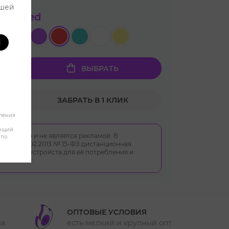
ашей
вет:
Red
И
ВЫБРАТЬ
ЗАБРАТЬ В 1 КЛИК
бления
яющий
 характер и не является рекламой. В
 по
ом от 23.02.2013 № 15-ФЗ дистанционная
укции, устройств для её потребления и
ОПТОВЫЕ УСЛОВИЯ
ма
есть мелкий и крупный опт