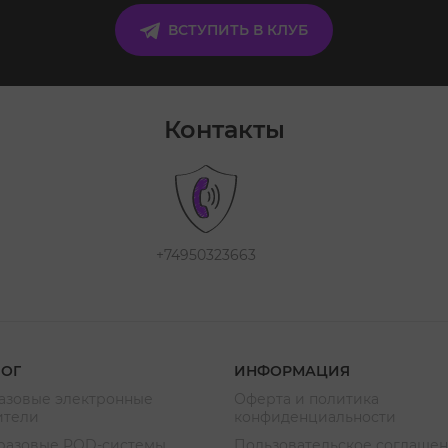
ВСТУПИТЬ В КЛУБ
Контакты
+74950323663
ЛОГ
ИНФОРМАЦИЯ
азовые электронные
Оферта и политика
ители
конфиденциальности
разовые POD-системы
Пользовательское соглаше