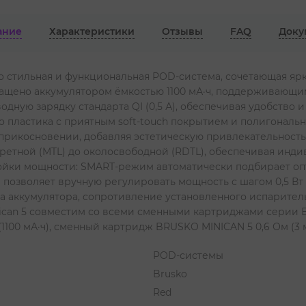
ание
Характеристики
Отзывы
FAQ
Доку
о стильная и функциональная POD-система, сочетающая яр
ащено аккумулятором ёмкостью 1100 мА·ч, поддерживающим
оводную зарядку стандарта QI (0,5 А), обеспечивая удобств
 пластика с приятным soft-touch покрытием и полигональн
 прикосновении, добавляя эстетическую привлекательность
гаретной (MTL) до околосвободной (RDTL), обеспечивая ин
ройки мощности: SMART-режим автоматически подбирает о
позволяет вручную регулировать мощность с шагом 0,5 Вт д
 аккумулятора, сопротивление установленного испарител
nican 5 совместим со всеми сменными картриджами серии 
100 мА·ч), сменный картридж BRUSKO MINICAN 5 0,6 Ом (3 м
POD-системы
Brusko
Red