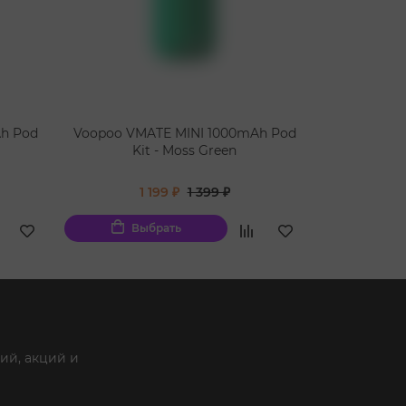
h Pod
Voopoo VMATE MINI 1000mAh Pod
Voopoo VM
Kit - Moss Green
Kit
1 199 ₽
1 399 ₽
1
Выбрать
Вы
ий, акций и