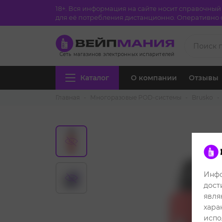
18+. Вся информация на сайте носит справочны
для её потребления дистанционно. Оперативно с
Сеть магазинов электронных испарителей
Каталог
О компании
Отзывы
Главная
Многоразовые POD-системы
Brusko
Инфо
дост
явля
хара
испо