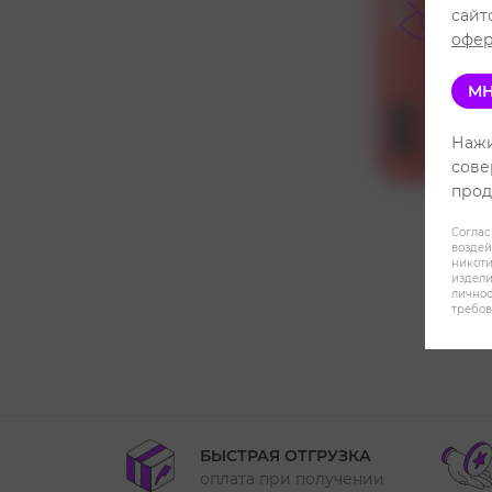
сайт
офер
МН
Нажи
сове
прод
Соглас
воздей
никот
издели
личнос
требов
БЫСТРАЯ ОТГРУЗКА
оплата при получении