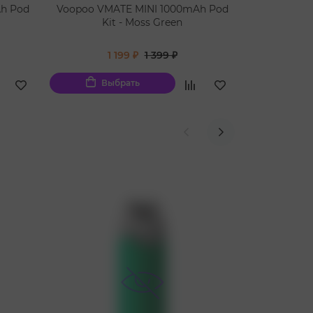
h Pod
Voopoo VMATE MINI 1000mAh Pod
Voopoo VM
Kit - Moss Green
Kit
1 199 ₽
1 399 ₽
1
Выбрать
Вы