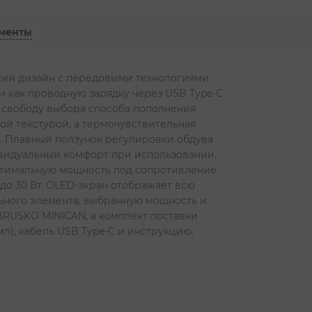
менты
кий дизайн с передовыми технологиями
 как проводную зарядку через USB Type-C
о и свободу выбора способа пополнения
ой текстурой, а термочувствительная
.
Плавный ползунок регулировки обдува
дивидуальный комфорт при использовании.
птимальную мощность под сопротивление
о 30 Вт.
OLED-экран отображает всю
ьного элемента, выбранную мощность и
BRUSKO MINICAN, а комплект поставки
л), кабель USB Type-C и инструкцию.