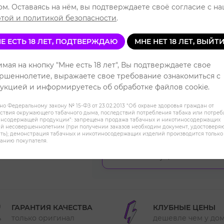
ом. Оставаясь на нём, вы подтверждаете своё согласие с н
Ц
той и политикой безопасности
.
Е ЕСТЬ 18 ЛЕТ, ПОДТВЕРЖДАЮ
МНЕ НЕТ 18 ЛЕТ, ВЫЙТ
мая на кнопку "Мне есть 18 лет", Вы подтверждаете свое
ршеннолетие, выражаете свое требование ознакомиться с
укцией и информируетесь об обработке файлов cookie.
ХОЧУ ДЕШЕВЛЕ
но Федеральному закону № 15-ФЗ от 23.02.2013 "Об охране здоровья граждан от
ствия окружающего табачного дыма, последствий потребления табака или потре
инсодержащей продукции": запрещена продажа табачных и никотиносодержащих
й несовершеннолетним (при получении заказов необходим документ, удостовер
18+. Информация носит справочный
ть); демонстрация табачных и никотиносодержащих изделий производится только
соответствии с Федеральным закон
анию покупателя.
продажа никотиносодержащей прод
кальянов не осуществляется.
ГАРАНТИЯ КАЧЕСТВА
КЛУБНЫЕ ЦЕНЫ
только оригинал
дешевле чем у до