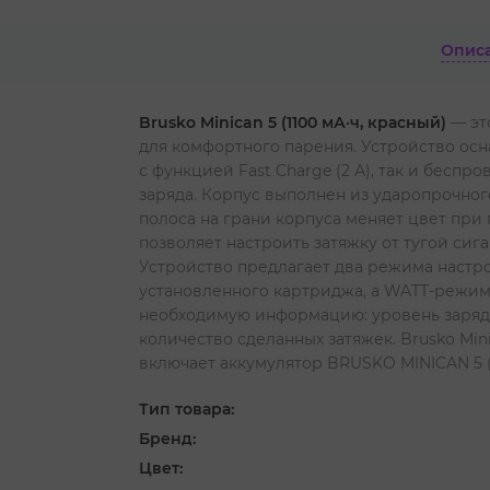
Опис
Brusko Minican 5 (1100 мА·ч, красный)
— эт
для комфортного парения.
Устройство осн
с функцией Fast Charge (2 А), так и беспр
заряда.
Корпус выполнен из ударопрочного
полоса на грани корпуса меняет цвет при
позволяет настроить затяжку от тугой си
Устройство предлагает два режима наст
установленного картриджа, а WATT-режим 
необходимую информацию: уровень заряда
количество сделанных затяжек.
Brusko Mi
включает аккумулятор BRUSKO MINICAN 5 (1
Тип товара:
Бренд:
Цвет: