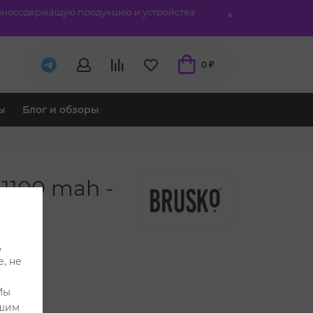
отиносодержащую продукцию и устройства
0 ₽
ы
Блог и обзоры
 1100 mah -
,
, не
Мы
ашим