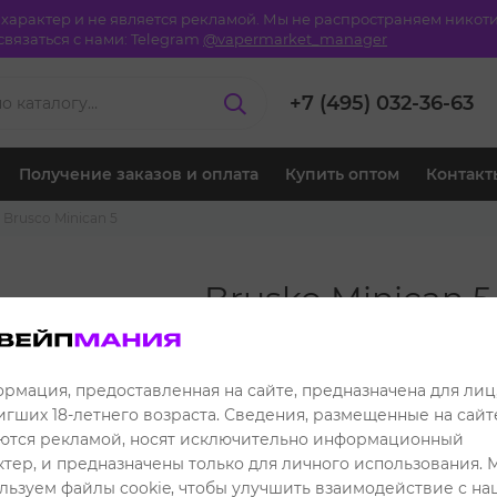
й характер и не является рекламой. Мы не распространяем ник
вязаться с нами:
Telegram
@vapermarket_manager
+7 (495) 032-36-63
Получение заказов и оплата
Купить оптом
Контакт
Brusco Minican 5
Brusko Minican 5
Красный
1 649 ₽
Розничная цена:
рмация, предоставленная на сайте, предназначена для лиц
игших 18-летнего возраста. Сведения, размещенные на сайте
1 449 ₽
Клубная цена:
ются рекламой, носят исключительно информационный
ктер, и предназначены только для личного использования. 
Читать отзывы
льзуем файлы cookie, чтобы улучшить взаимодействие с н