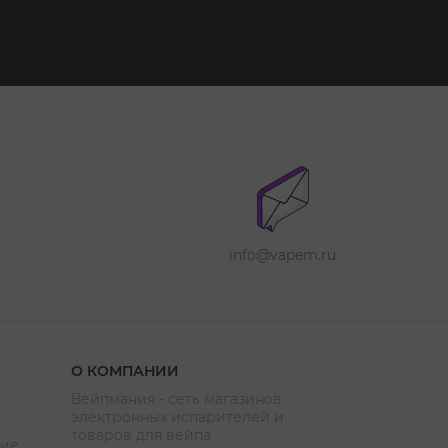
info@vapem.ru
О КОМПАНИИ
Вейпмания - сеть магазинов
электронных испарителей и
товаров для вейпа
ние