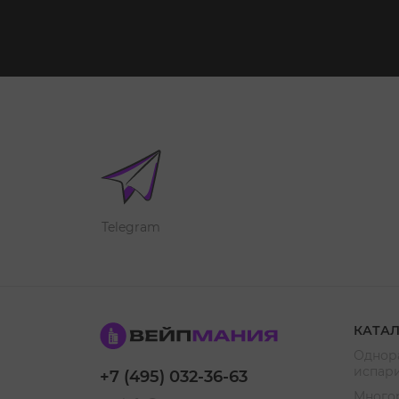
Telegram
КАТА
Однор
испар
+7 (495) 032-36-63
Много