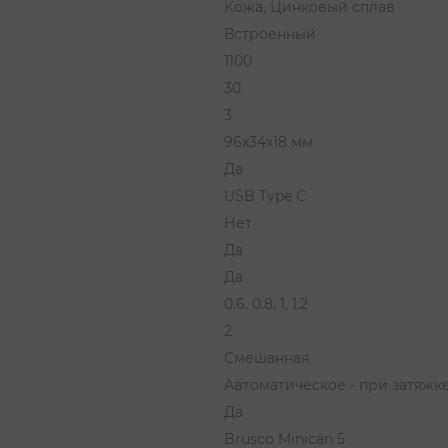
Кожа, Цинковый сплав
Встроенный
1100
30
3
96х34х18 мм
Да
USB Type C
Нет
Да
Да
0.6, 0.8, 1, 1.2
2
Смешанная
Автоматическое - при затяжк
Да
Brusco Minican 5