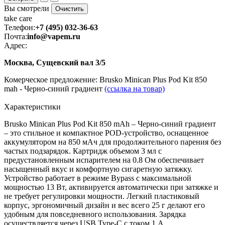
Вы смотрели
Очистить
take
care
Телефон:
+7 (495) 032-36-63
Почта:
info@vapem.ru
Адрес:
Москва, Сущевский вал 3/5
Комерческое предложение: Brusko Minican Plus Pod Kit 850
mah - Черно-синий градиент
(ссылка на товар)
Характеристики
Brusko Minican Plus Pod Kit 850 mAh – Черно-синий градиент
– это стильное и компактное POD-устройство, оснащенное
аккумулятором на 850 мАч для продолжительного парения без
частых подзарядок. Картридж объемом 3 мл с
предустановленным испарителем на 0.8 Ом обеспечивает
насыщенный вкус и комфортную сигаретную затяжку.
Устройство работает в режиме Bypass с максимальной
мощностью 13 Вт, активируется автоматически при затяжке и
не требует регулировки мощности. Легкий пластиковый
корпус, эргономичный дизайн и вес всего 25 г делают его
удобным для повседневного использования. Зарядка
осуществляется через USB Type-C с током 1 А.