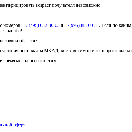
дентифицировать возраст получателя невозможно.
 с номеров:
+7 (495) 032-36-63
и
+7(995)888-60-31
. Если по каким
к. Спасибо!
Московкой области?
 условия поставки за МКАД, вне зависимости от территориальн
е время мы на него ответим.
ичной оферты
.