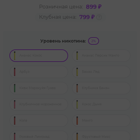
899 ₽
Розничная цена:
799 ₽
Клубная цена:
Уровень никотина:
2%
Ананас Кокос
Ананас Персик Манго
Арбуз
Банан Лед
Киви Маракуйя Гуава
Клубника Банан
Клубничное мороженное
Кокос Дыня
Кола
Манго
Розовый Лимонад
Фруктовый Микс