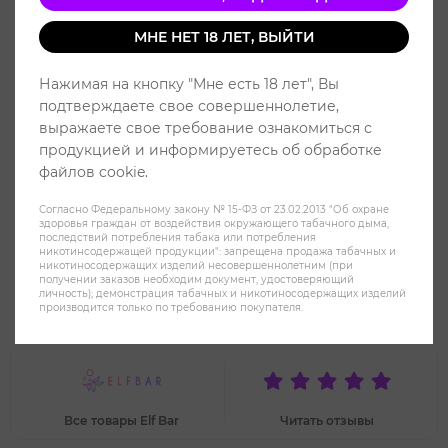
МНЕ НЕТ 18 ЛЕТ, ВЫЙТИ
Нажимая на кнопку "Мне есть 18 лет", Вы
подтверждаете свое совершеннолетие,
выражаете свое требование ознакомиться с
продукцией и информируетесь об обработке
файлов cookie.
Согласно Федеральному закону № 15-ФЗ от 23.02.2013 "Об охране
здоровья граждан от воздействия окружающего табачного дыма,
последствий потребления табака или потребления
никотинсодержащей продукции": запрещена продажа табачных и
никотиносодержащих изделий несовершеннолетним (при
получении заказов необходим документ, удостоверяющий
Elf Bar 800 Ананас Кокос - Pina
личность); демонстрация табачных и никотиносодержащих изделий
производится только по требованию покупателя.
Colada
Все товары Elf Bar
Читать отзывы