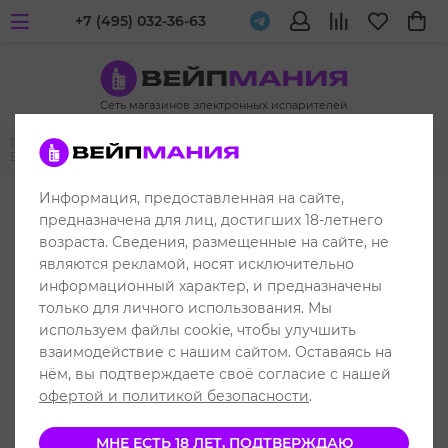
+7 (495) 032-36-63
Сеть магазинов электронных испарителей
Главная
Одноразовые электронные испарители
ELF BAR
ELF BAR 800
Информация, предоставленная на сайте,
до 800 затяжек
предназначена для лиц, достигших 18-летнего
возраста. Сведения, размещенные на сайте, не
являются рекламой, носят исключительно
информационный характер, и предназначены
только для личного использования. Мы
используем файлы cookie, чтобы улучшить
взаимодействие с нашим сайтом. Оставаясь на
нём, вы подтверждаете своё согласие с нашей
офертой и политикой безопасности
.
МНЕ ЕСТЬ 18 ЛЕТ, ПОДТВЕРЖДАЮ