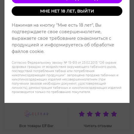
МНЕ НЕТ 18 ЛЕТ, ВЫЙТИ
Нажимая на кнопку "Мне есть 18 лет", Вы
подтверждаете свое совершеннолетие,
выражаете свое требование ознакомиться с
продукцией и информируетесь об обработке
файлов cookie.
Согласно Федеральному закону № 15-ФЗ от 23.02.2013 "Об охране
здоровья граждан от воздействия окружающего табачного дыма,
последствий потребления табака или потребления
никотинсодержащей продукции": запрещена продажа табачных и
никотиносодержащих изделий несовершеннолетним (при
получении заказов необходим документ, удостоверяющий
ELF BAR BC30000 - Лимон Лайм
личность); демонстрация табачных и никотиносодержащих изделий
производится только по требованию покупателя.
(Lemon Lime)
Все товары Elf Bar
Читать отзывы