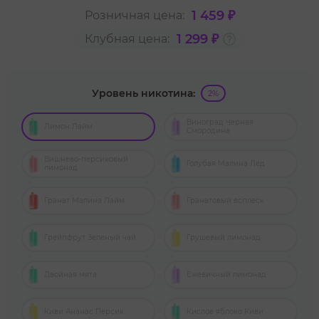
1 459 ₽
Розничная цена:
1 299 ₽
Клубная цена:
Уровень никотина:
2%
Виноград Черная
Лимон Лайм
Смородина
Вишнево-персиковый
Голубая Малина Лед
лимонад
Гранат Малина Лайм
Гранатовый всплеск
Грейпфрут Зеленый чай
Грушевый лимонад
Двойная мята
Ежевичный лимонад
Киви Ананас Персик
Кислое яблоко Киви