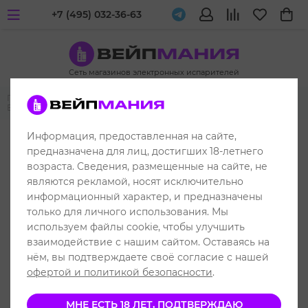
+7 (495) 032-36-63
Сеть магазинов электронных испарителей
Главная
Одноразовые электронные испарители
ELF BAR
ELF BAR BC 30000
Информация, предоставленная на сайте,
до 30000 затяжек
предназначена для лиц, достигших 18-летнего
возраста. Сведения, размещенные на сайте, не
являются рекламой, носят исключительно
информационный характер, и предназначены
только для личного использования. Мы
используем файлы cookie, чтобы улучшить
взаимодействие с нашим сайтом. Оставаясь на
нём, вы подтверждаете своё согласие с нашей
офертой и политикой безопасности
.
МНЕ ЕСТЬ 18 ЛЕТ, ПОДТВЕРЖДАЮ