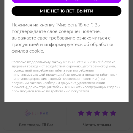
МНЕ НЕТ 18 ЛЕТ, ВЫЙТИ
Нажимая на кнопку "Мне есть 18 лет", Вы
подтверждаете свое совершеннолетие,
выражаете свое требование ознакомиться с
продукцией и информируетесь об обработке
файлов cookie.
Согласно Федеральному закону № 15-ФЗ от 23.02.2013 "Об охране
здоровья граждан от воздействия окружающего табачного дыма,
последствий потребления табака или потребления
никотинсодержащей продукции": запрещена продажа табачных и
никотиносодержащих изделий несовершеннолетним (при
получении заказов необходим документ, удостоверяющий
ELF BAR CR 2500 Черника Лёд -
личность); демонстрация табачных и никотиносодержащих изделий
производится только по требованию покупателя.
Blueberry Ice
Все товары Elf Bar
Читать отзывы