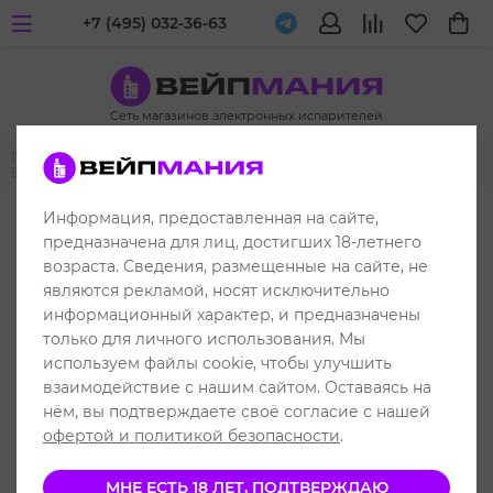
+7 (495) 032-36-63
Сеть магазинов электронных испарителей
Главная
Одноразовые электронные испарители
ELF BAR
ELF BAR CR 2500
Информация, предоставленная на сайте,
до 2500 затяжек
РАСПРОДАЖА
предназначена для лиц, достигших 18-летнего
возраста. Сведения, размещенные на сайте, не
являются рекламой, носят исключительно
информационный характер, и предназначены
только для личного использования. Мы
используем файлы cookie, чтобы улучшить
взаимодействие с нашим сайтом. Оставаясь на
нём, вы подтверждаете своё согласие с нашей
офертой и политикой безопасности
.
МНЕ ЕСТЬ 18 ЛЕТ, ПОДТВЕРЖДАЮ