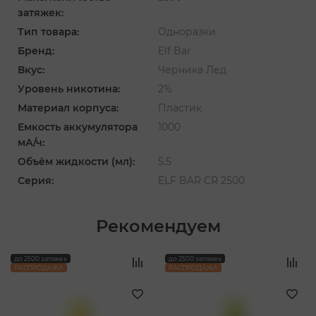
затяжек:
Тип товара:
Одноразки
Бренд:
Elf Bar
Вкус:
Черника Лед
Уровень никотина:
2%
Материал корпуса:
Пластик
Емкость аккумулятора
1000
мА/ч:
Объём жидкости (мл):
5.5
Серия:
ELF BAR CR 2500
Рекомендуем
‹
›
до 2500 затяжек
до 2500 затяжек
РАСПРОДАЖА
РАСПРОДАЖА