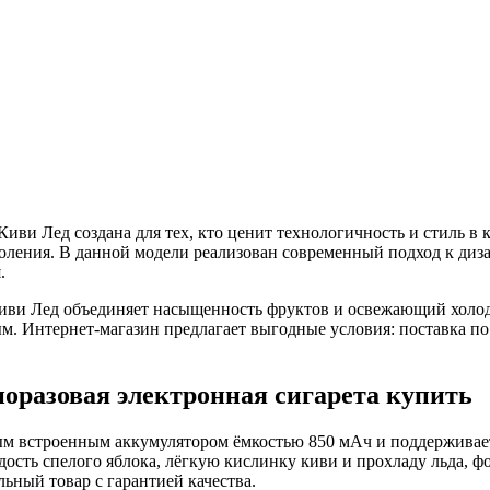
и Лед создана для тех, кто ценит технологичность и стиль в ка
оления. В данной модели реализован современный подход к диза
.
и Лед объединяет насыщенность фруктов и освежающий холод. Э
м. Интернет-магазин предлагает выгодные условия: поставка по
оразовая электронная сигарета купить
 встроенным аккумулятором ёмкостью 850 мАч и поддерживает д
ладость спелого яблока, лёгкую кислинку киви и прохладу льда,
ьный товар с гарантией качества.