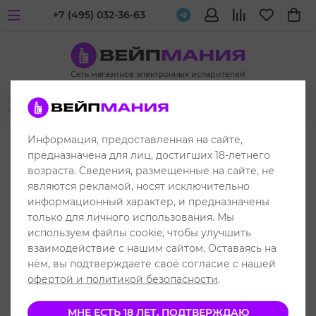
+7 (495) 032-36-63
Сеть магазинов электронных испарителей
Главная
Одноразовые электронные испарители
ELF BAR
ELF BAR LUX 2000
Информация, предоставленная на сайте,
до 2000 затяжек
предназначена для лиц, достигших 18-летнего
возраста. Сведения, размещенные на сайте, не
являются рекламой, носят исключительно
информационный характер, и предназначены
только для личного использования. Мы
используем файлы cookie, чтобы улучшить
взаимодействие с нашим сайтом. Оставаясь на
нём, вы подтверждаете своё согласие с нашей
офертой и политикой безопасности
.
МНЕ ЕСТЬ 18 ЛЕТ, ПОДТВЕРЖДАЮ