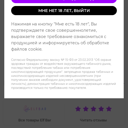
МНЕ НЕТ 18 ЛЕТ, ВЫЙТИ
Нажимая на кнопку "Мне есть 18 лет", Вы
подтверждаете свое совершеннолетие,
выражаете свое требование ознакомиться с
продукцией и информируетесь об обработке
файлов cookie.
Согласно Федеральному закону № 15-ФЗ от 23.02.2013 "Об охране
здоровья граждан от воздействия окружающего табачного дыма,
последствий потребления табака или потребления
никотинсодержащей продукции": запрещена продажа табачных и
никотиносодержащих изделий несовершеннолетним (при
получении заказов необходим документ, удостоверяющий
Elf Bar Lux 2000 Красный мохито -
личность); демонстрация табачных и никотиносодержащих изделий
производится только по требованию покупателя.
Red mojito
Все товары Elf Bar
Читать отзывы