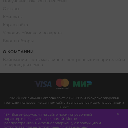
Получение заказов по России
Отзывы
Контакты
Карта сайта
Условия обмена и возврата
Блог и обзоры
О КОМПАНИИ
Вейпмания - сеть магазинов электронных испарителей и
товаров для вейпа
2026 © Вейпмания Согласно со ст. 20 ФЗ №15 «Об охране здоровья
граждан» пользование данным сайтом запрещено лицам, не достигшим
18 лет.
Сайт не является рекламой, а служит для предоставления достоверной
18+. Вся информация на сайте носит справочный
информации о свойствах, характеристиках продукции и её наличии в
характер и не является рекламой. Мы не
магазине. (п.1 и п.2 ст. 10 Закона «О защите прав потребителей»).
распространяем никотиносодержащую продукцию и
Дистанционная продажа никотиносодержащей продукции не
устройства для её потребления дистанционно.