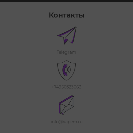
Контакты
Telegram
+74950323663
info@vapem.ru