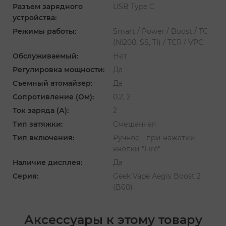
Разъем зарядного
USB Type C
устройства:
Режимы работы:
Smart / Power / Boost / TC
(NI200, SS, TI) / TCR / VPC
Обслуживаемый:
Нет
Регулировка мощности:
Да
Съемный атомайзер:
Да
Сопротивление (Ом):
0.2, 2
Ток заряда (А):
2
Тип затяжки:
Смешанная
Тип включения:
Ручное - при нажатии
кнопки "Fire"
Наличие дисплея:
Да
Серия:
Geek Vape Aegis Boost 2
(B60)
Аксессуары к этому товару
‹
›