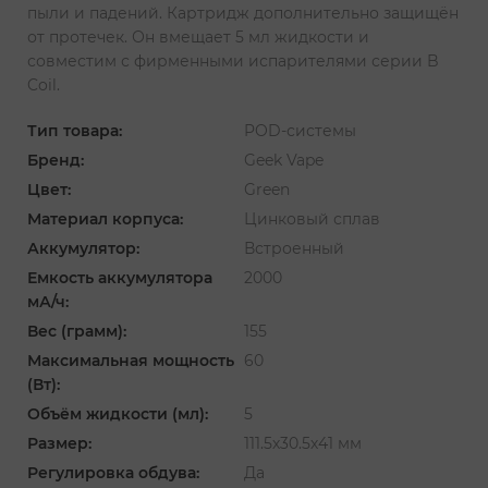
пыли и падений. Картридж дополнительно защищён
от протечек. Он вмещает 5 мл жидкости и
совместим с фирменными испарителями серии B
Coil.
Тип товара:
POD-системы
Бренд:
Geek Vape
Цвет:
Green
Материал корпуса:
Цинковый сплав
Аккумулятор:
Встроенный
Емкость аккумулятора
2000
мА/ч:
Вес (грамм):
155
Максимальная мощность
60
(Вт):
Объём жидкости (мл):
5
Размер:
111.5х30.5х41 мм
Регулировка обдува:
Да