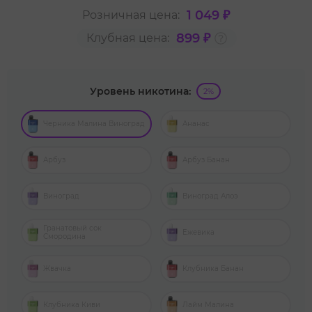
1 049 ₽
Розничная цена:
899 ₽
Клубная цена:
Уровень никотина:
2%
Черника Малина Виноград
Ананас
Арбуз
Арбуз Банан
Виноград
Виноград Алоэ
Гранатовый сок
Ежевика
Смородина
Жвачка
Клубника Банан
Клубника Киви
Лайм Малина