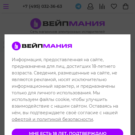
+7 (495) 032-36-63
Сеть магазинов электронных испарителей
Главная
Одноразовые электронные испарители
HQD
HQD
HOT 5000
Информация, предоставленная на сайте,
до 5000 затяжек
предназначена для лиц, достигших 18-летнего
возраста. Сведения, размещенные на сайте, не
являются рекламой, носят исключительно
информационный характер, и предназначены
только для личного использования. Мы
используем файлы cookie, чтобы улучшить
взаимодействие с нашим сайтом. Оставаясь на
нём, вы подтверждаете своё согласие с нашей
офертой и политикой безопасности
.
МНЕ ЕСТЬ 18 ЛЕТ, ПОДТВЕРЖДАЮ