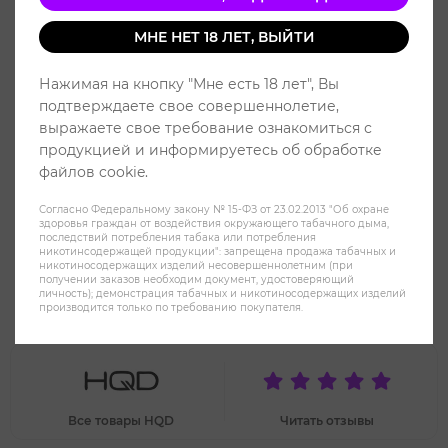
МНЕ НЕТ 18 ЛЕТ, ВЫЙТИ
Нажимая на кнопку "Мне есть 18 лет", Вы
подтверждаете свое совершеннолетие,
выражаете свое требование ознакомиться с
продукцией и информируетесь об обработке
файлов cookie.
Согласно Федеральному закону № 15-ФЗ от 23.02.2013 "Об охране
здоровья граждан от воздействия окружающего табачного дыма,
последствий потребления табака или потребления
никотинсодержащей продукции": запрещена продажа табачных и
никотиносодержащих изделий несовершеннолетним (при
получении заказов необходим документ, удостоверяющий
HQD HOT 5000 Черника Малина
личность); демонстрация табачных и никотиносодержащих изделий
производится только по требованию покупателя.
Виноград - Fresh Berries
Все товары HQD
Читать отзывы