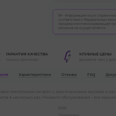
18+. Информация носит справочный
соответствии с Федеральным закон
продажа никотиносодержащей прод
кальянов не осуществляется.
ГАРАНТИЯ КАЧЕСТВА
КЛУБНЫЕ ЦЕНЫ
только оригинал
дешевле чем у до
ание
Характеристики
Отзывы
FAQ
Доку
овых электронных сигарет, с оригинальными вкусами и ресу
нтов в несколько раз. Никакого обслуживания – все максим
1000
Одноразки