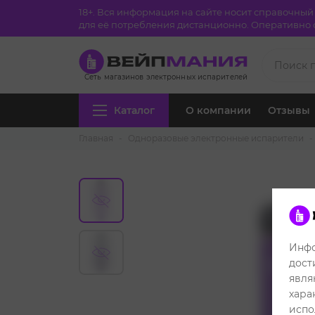
18+. Вся информация на сайте носит справочны
для её потребления дистанционно. Оперативно с
Сеть магазинов электронных испарителей
Каталог
О компании
Отзывы
Главная
Одноразовые электронные испарители
Инфо
дост
явля
хара
испо