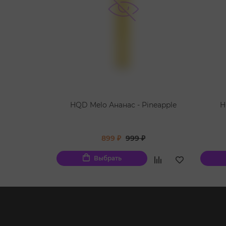
HQD Melo Ананас - Pineapple
H
899 ₽
999 ₽
Выбрать