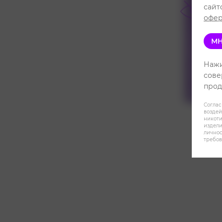
сайт
офер
МН
Нажи
сове
прод
Соглас
воздей
никот
издели
личнос
требов