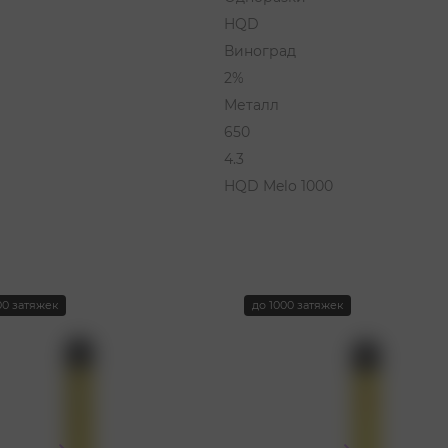
HQD
Виноград
2%
Металл
650
4.3
HQD Melo 1000
00 затяжек
до 1000 затяжек