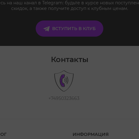
ь на наш канал в Telegram: будьте в курсе новых поступлен
скидок, а также получите доступ к клубным ценам.
ВСТУПИТЬ В КЛУБ
Контакты
+74950323663
ЛОГ
ИНФОРМАЦИЯ