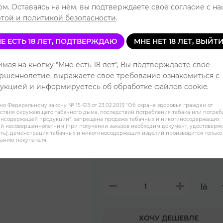
Уровень 
ом. Оставаясь на нём, вы подтверждаете своё согласие с н
той и политикой безопасности
.
Е ЕСТЬ 18 ЛЕТ, ПОДТВЕРЖДАЮ
МНЕ НЕТ 18 ЛЕТ, ВЫЙТ
Виноград
мая на кнопку "Мне есть 18 лет", Вы подтверждаете свое
Банан
ршеннолетие, выражаете свое требование ознакомиться с
укцией и информируетесь об обработке файлов cookie.
но Федеральному закону № 15-ФЗ от 23.02.2013 "Об охране здоровья граждан от
Имбирное печенье
ствия окружающего табачного дыма, последствий потребления табака или потре
инсодержащей продукции": запрещена продажа табачных и никотиносодержащих
й несовершеннолетним (при получении заказов необходим документ, удостовер
ть); демонстрация табачных и никотиносодержащих изделий производится только
Кокос Ананас Клубника
анию покупателя.
ХОЧУ ДЕШЕВЛЕ