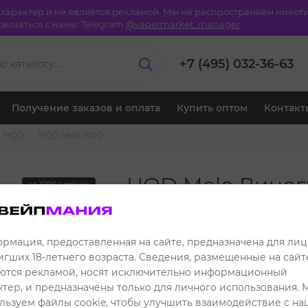
й характер и не является рекламой. Мы не распространяем ник
вязаться с нами:
Telegram
@vapermarket_manager
+7 (495) 032-36-63
Получение заказов и оплата
Купить оптом
Контакт
HQD
HQD Melo 1000
HQD Melo Виногр
до 1000 затяжек
999 ₽
Розничная цена:
899 ₽
Клубная цена:
рмация, предоставленная на сайте, предназначена для лиц
игших 18-летнего возраста. Сведения, размещенные на сайте
Читать отзывы
ются рекламой, носят исключительно информационный
ктер, и предназначены только для личного использования. 
льзуем файлы cookie, чтобы улучшить взаимодействие с н