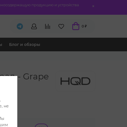
отиносодержащую продукцию и устройства
0 ₽
ы
Блог и обзоры
ад - Grape
,
, не
Мы
ашим