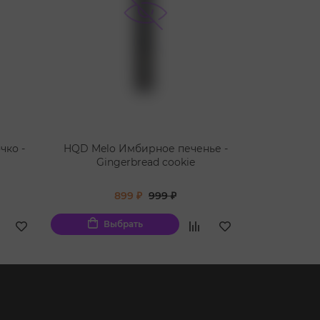
чко -
HQD Melo Имбирное печенье -
HQD Mel
Gingerbread cookie
St
899 ₽
999 ₽
Выбрать
Вы