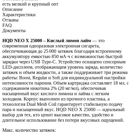
есть мелкий и крупный опт
Описание
Характеристики
Отзывы
FAQ
Документы
HQD NEO X 25000 – Кислый лимон лайм
— это
современная одноразовая электронная сигарета,
обеспечивающая до 25 000 затяжек благодаря встроенному
аккумулятору емкостью 850 мА·ч с возможностью быстрой
зарядки через USB Type-C.
Устройство оснащено сенсорным
LED-дисплеем, отображающим уровень заряда, количество
затяжек и объем жидкости, а также поддерживает три режима
работы: Boost, Regular и Soft для индивидуальной настройки
интенсивности парения.
Объем картриджа составляет 18 мл, с
содержанием никотина 2% (20 мг/мл), обеспечивая
насыщенный вкус кислого лимона и лайма с легким
холодком.
Корпус выполнен из прочного пластика, а
технология Dual Mesh Coil гарантирует стабильную подачу
пара и насыщенный вкус.
HQD NEO X 25000 — идеальный
выбор для тех, кто ценит высокое качество, удобство и
длительное использование без потери вкусовых ощущений.
Макс. количество затяжек: