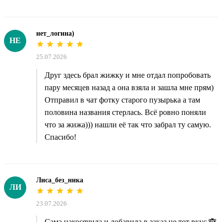
нет_логина)
НЕ
25.07.2026
Друг здесь брал жижку и мне отдал попробовать
пару месяцев назад а она взяла и зашла мне прям)
Отправил в чат фотку старого пузырька а там
половина названия стерлась. Всё ровно поняли
что за жижа))) нашли её так что забрал ту самую.
Спасибо!
Лиса_без_ника
ЛИ
23.07.2026
Сама накосячила и добавила в заказ не тот вкус 🙈