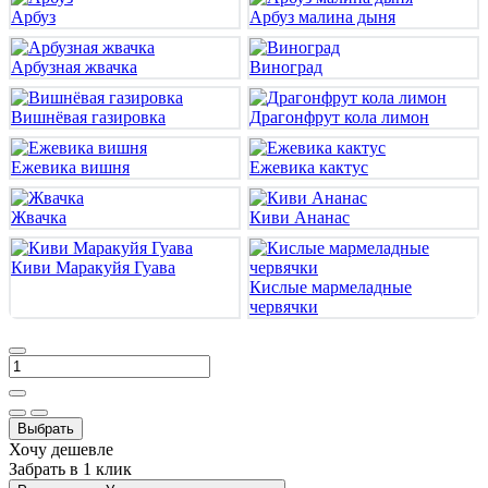
Арбуз
Арбуз малина дыня
Арбузная жвачка
Виноград
Вишнёвая газировка
Драгонфрут кола лимон
Ежевика вишня
Ежевика кактус
Жвачка
Киви Ананас
Киви Маракуйя Гуава
Кислые мармеладные
червячки
Выбрать
Хочу дешевле
Забрать в 1 клик