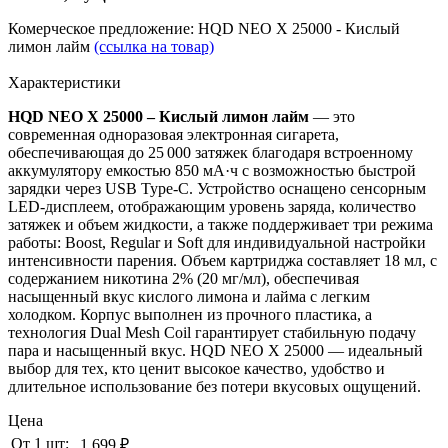
Комерческое предложение: HQD NEO X 25000 - Кислый
лимон лайм
(ссылка на товар)
Характеристики
HQD NEO X 25000 – Кислый лимон лайм
— это
современная одноразовая электронная сигарета,
обеспечивающая до 25 000 затяжек благодаря встроенному
аккумулятору емкостью 850 мА·ч с возможностью быстрой
зарядки через USB Type-C.
Устройство оснащено сенсорным
LED-дисплеем, отображающим уровень заряда, количество
затяжек и объем жидкости, а также поддерживает три режима
работы: Boost, Regular и Soft для индивидуальной настройки
интенсивности парения.
Объем картриджа составляет 18 мл, с
содержанием никотина 2% (20 мг/мл), обеспечивая
насыщенный вкус кислого лимона и лайма с легким
холодком.
Корпус выполнен из прочного пластика, а
технология Dual Mesh Coil гарантирует стабильную подачу
пара и насыщенный вкус.
HQD NEO X 25000 — идеальный
выбор для тех, кто ценит высокое качество, удобство и
длительное использование без потери вкусовых ощущений.
Цена
От 1 шт:
1 699 ₽