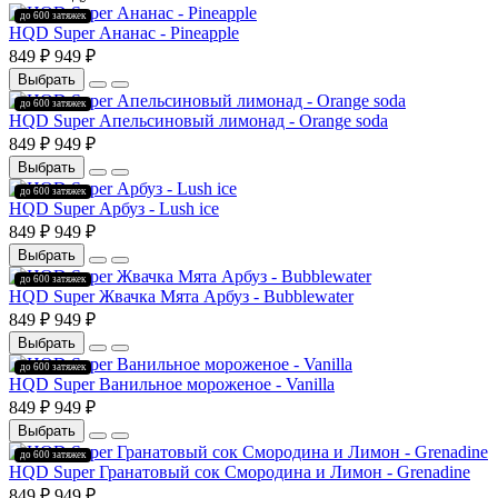
до 600 затяжек
HQD Super Ананас - Pineapple
849 ₽
949 ₽
Выбрать
до 600 затяжек
HQD Super Апельсиновый лимонад - Orange soda
849 ₽
949 ₽
Выбрать
до 600 затяжек
HQD Super Арбуз - Lush ice
849 ₽
949 ₽
Выбрать
до 600 затяжек
HQD Super Жвачка Мята Арбуз - Bubblewater
849 ₽
949 ₽
Выбрать
до 600 затяжек
HQD Super Ванильное мороженое - Vanilla
849 ₽
949 ₽
Выбрать
до 600 затяжек
HQD Super Гранатовый сок Смородина и Лимон - Grenadine
849 ₽
949 ₽