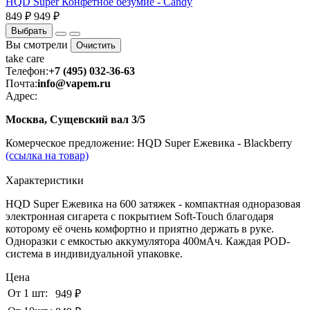
HQD Super Конфетное безумие - Candy
849 ₽
949 ₽
Выбрать
Вы смотрели
Очистить
take
care
Телефон:
+7 (495) 032-36-63
Почта:
info@vapem.ru
Адрес:
Москва, Сущевский вал 3/5
Комерческое предложение: HQD Super Ежевика - Blackberry
(ссылка на товар)
Характеристики
HQD Super Ежевика на 600 затяжек - компактная одноразовая
электронная сигарета с покрытием Soft-Touch благодаря
которому её очень комфортно и приятно держать в руке.
Одноразки с емкостью аккумулятора 400мАч. Каждая POD-
система в индивидуальной упаковке.
Цена
От 1 шт:
949 ₽