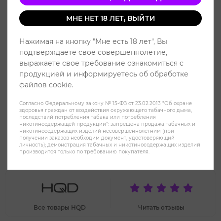
МНЕ НЕТ 18 ЛЕТ, ВЫЙТИ
Нажимая на кнопку "Мне есть 18 лет", Вы
подтверждаете свое совершеннолетие,
выражаете свое требование ознакомиться с
продукцией и информируетесь об обработке
файлов cookie.
Согласно Федеральному закону № 15-ФЗ от 23.02.2013 "Об охране
здоровья граждан от воздействия окружающего табачного дыма,
последствий потребления табака или потребления
никотинсодержащей продукции": запрещена продажа табачных и
никотиносодержащих изделий несовершеннолетним (при
получении заказов необходим документ, удостоверяющий
HQD Ultra Stick Мультифрукт -
личность); демонстрация табачных и никотиносодержащих изделий
производится только по требованию покупателя.
Mixed fruit
Все товары HQD
Читать отзывы