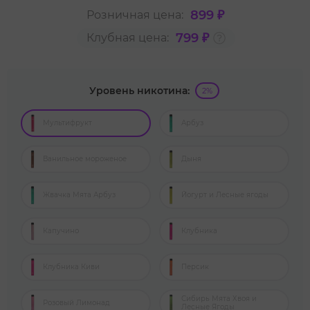
899 ₽
Розничная цена:
799 ₽
Клубная цена:
Уровень никотина:
2%
Мультифрукт
Арбуз
Ванильное мороженое
Дыня
Жвачка Мята Арбуз
Йогурт и Лесные ягоды
Капучино
Клубника
Клубника Киви
Персик
Сибирь Мята Хвоя и
Розовый Лимонад
Лесные Ягоды