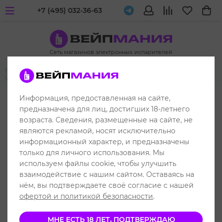
+7 (495) 032-36-63
Сеть магазинов электронных испарителей
Главная
Одноразовые электронные испарители
HQD
HQD
Ultra Stick 500
Информация, предоставленная на сайте,
до 500 затяжек
предназначена для лиц, достигших 18-летнего
возраста. Сведения, размещенные на сайте, не
являются рекламой, носят исключительно
информационный характер, и предназначены
только для личного использования. Мы
используем файлы cookie, чтобы улучшить
взаимодействие с нашим сайтом. Оставаясь на
нём, вы подтверждаете своё согласие с нашей
офертой и политикой безопасности
.
МНЕ ЕСТЬ 18 ЛЕТ, ПОДТВЕРЖДАЮ