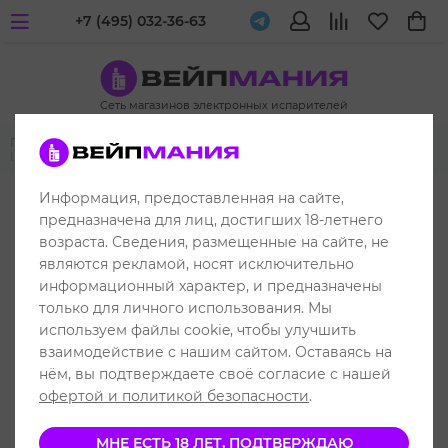
+7 (495) 032-36-63
Сеть магазинов электронных испарителей
Главная
Одноразовые электронные испарители
INFLAVE
INFLAVE PLUS 2200
Информация, предоставленная на сайте,
до 2200 затяжек
предназначена для лиц, достигших 18-летнего
возраста. Сведения, размещенные на сайте, не
являются рекламой, носят исключительно
информационный характер, и предназначены
только для личного использования. Мы
используем файлы cookie, чтобы улучшить
взаимодействие с нашим сайтом. Оставаясь на
нём, вы подтверждаете своё согласие с нашей
офертой и политикой безопасности
.
МНЕ ЕСТЬ 18 ЛЕТ, ПОДТВЕРЖДАЮ