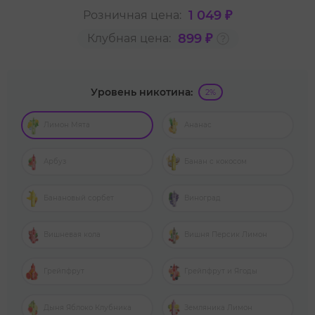
1 049 ₽
Розничная цена:
899 ₽
Клубная цена:
Уровень никотина:
2%
Лимон Мята
Ананас
Арбуз
Банан с кокосом
Банановый сорбет
Виноград
Вишневая кола
Вишня Персик Лимон
Грейпфрут
Грейпфрут и Ягоды
Дыня Яблоко Клубника
Земляника Лимон