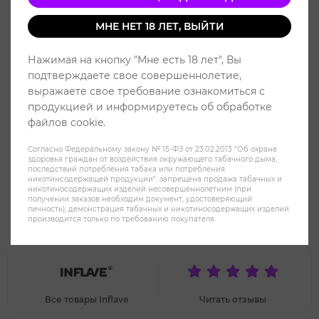
МНЕ НЕТ 18 ЛЕТ, ВЫЙТИ
Нажимая на кнопку "Мне есть 18 лет", Вы
подтверждаете свое совершеннолетие,
выражаете свое требование ознакомиться с
продукцией и информируетесь об обработке
файлов cookie.
Согласно Федеральному закону № 15-ФЗ от 23.02.2013 "Об охране
здоровья граждан от воздействия окружающего табачного дыма,
последствий потребления табака или потребления
никотинсодержащей продукции": запрещена продажа табачных и
никотиносодержащих изделий несовершеннолетним (при
получении заказов необходим документ, удостоверяющий
INFLAVE PLUS Лимон Мята -
личность); демонстрация табачных и никотиносодержащих изделий
производится только по требованию покупателя.
Lemon Mint
Все товары Inflave
Читать отзывы