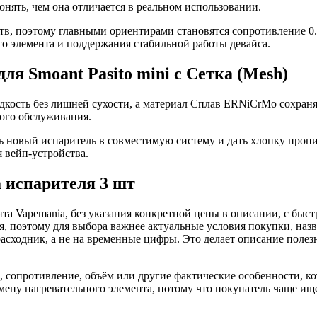
нять, чем она отличается в реальном использовании.
в, поэтому главными ориентирами становятся сопротивление 0.8 
о элемента и поддержания стабильной работы девайса.
 для Smoant Pasito mini с Сетка (Mesh)
дкость без лишней сухости, а материал Сплав ERNiCrMo сохраня
ного обслуживания.
ь новый испаритель в совместимую систему и дать хлопку пропи
я вейп-устройства.
а испарителя 3 шт
та Vapemania, без указания конкретной цены в описании, с быст
ся, поэтому для выбора важнее актуальные условия покупки, наз
расходник, а не на временные цифры. Это делает описание полез
, сопротивление, объём или другие фактические особенности, к
амену нагревательного элемента, потому что покупатель чаще и