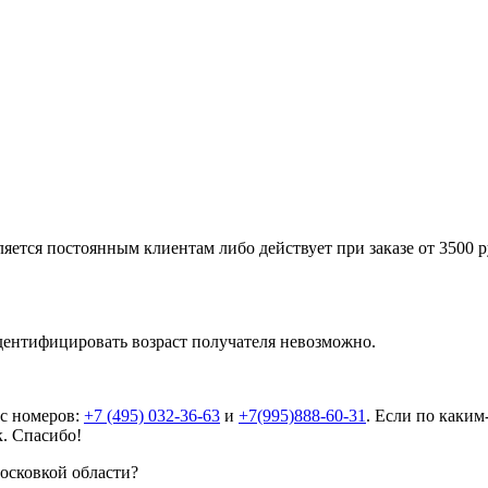
яется постоянным клиентам либо действует при заказе от 3500 ру
дентифицировать возраст получателя невозможно.
 с номеров:
+7 (495) 032-36-63
и
+7(995)888-60-31
. Если по каким
к. Спасибо!
Московкой области?