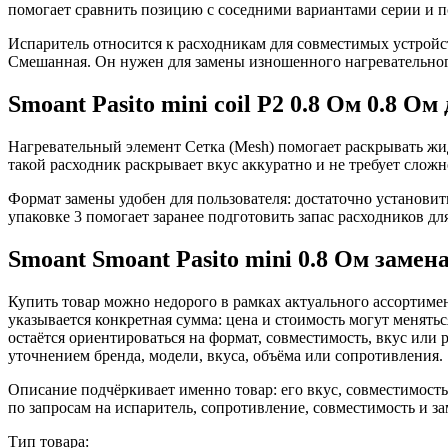
помогает сравнить позицию с соседними вариантами серии и по
Испаритель относится к расходникам для совместимых устройст
Смешанная. Он нужен для замены изношенного нагревательног
Smoant Pasito mini coil P2 0.8 Ом 0.8 Ом
Нагревательный элемент Сетка (Mesh) помогает раскрывать жи
такой расходник раскрывает вкус аккуратно и не требует слож
Формат замены удобен для пользователя: достаточно установит
упаковке 3 помогает заранее подготовить запас расходников дл
Smoant Smoant Pasito mini 0.8 Ом замен
Купить товар можно недорого в рамках актуального ассортимен
указывается конкретная сумма: цена и стоимость могут менять
остаётся ориентироваться на формат, совместимость, вкус или 
уточнением бренда, модели, вкуса, объёма или сопротивления.
Описание подчёркивает именно товар: его вкус, совместимость
по запросам на испаритель, сопротивление, совместимость и з
Тип товара: