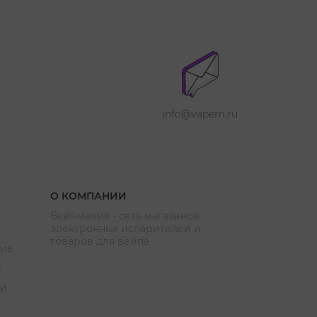
info@vapem.ru
О КОМПАНИИ
Вейпмания - сеть магазинов
электронных испарителей и
товаров для вейпа
ние
е
ии