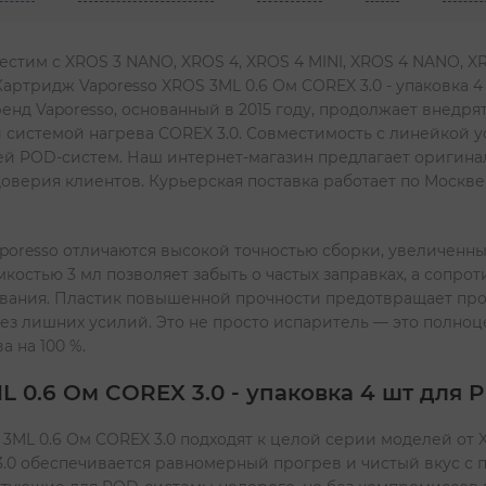
естим с XROS 3 NANO, XROS 4, XROS 4 MINI, XROS 4 NANO, XR
Картридж Vaporesso XROS 3ML 0.6 Ом COREX 3.0 - упаковка 
енд Vaporesso, основанный в 2015 году, продолжает внедр
системой нагрева COREX 3.0. Совместимость с линейкой у
й POD-систем. Наш интернет-магазин предлагает оригин
оверия клиентов. Курьерская поставка работает по Москве
aporesso отличаются высокой точностью сборки, увеличенн
мкостью 3 мл позволяет забыть о частых заправках, а сопро
вания. Пластик повышенной прочности предотвращает прот
ез лишних усилий. Это не просто испаритель — это полно
 на 100 %.
 0.6 Ом COREX 3.0 - упаковка 4 шт для 
ML 0.6 Ом COREX 3.0 подходят к целой серии моделей от XR
3.0 обеспечивается равномерный прогрев и чистый вкус с 