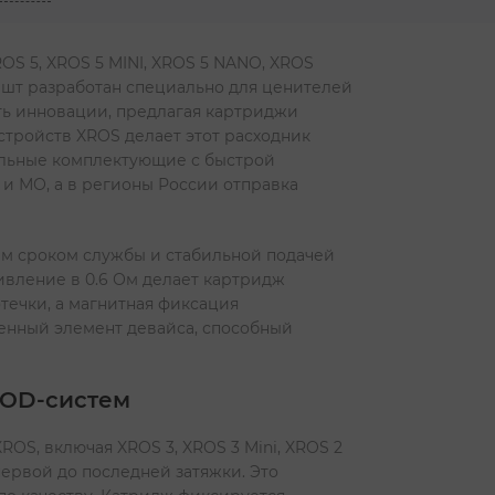
OS 5, XROS 5 MINI, XROS 5 NANO, XROS
4 шт разработан специально для ценителей
ять инновации, предлагая картриджи
стройств XROS делает этот расходник
альные комплектующие с быстрой
 и МО, а в регионы России отправка
ым сроком службы и стабильной подачей
тивление в 0.6 Ом делает картридж
ечки, а магнитная фиксация
ценный элемент девайса, способный
POD-систем
OS, включая XROS 3, XROS 3 Mini, XROS 2
первой до последней затяжки. Это