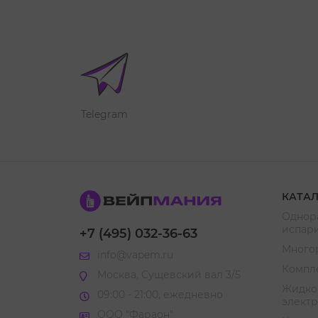
Telegram
КАТА
Однор
испар
+7 (495) 032-36-63
Много
info@vapem.ru
Компл
Москва, Сущевский вал 3/5
Жидкос
09:00 - 21:00, ежедневно
элект
ООО "Фараон"