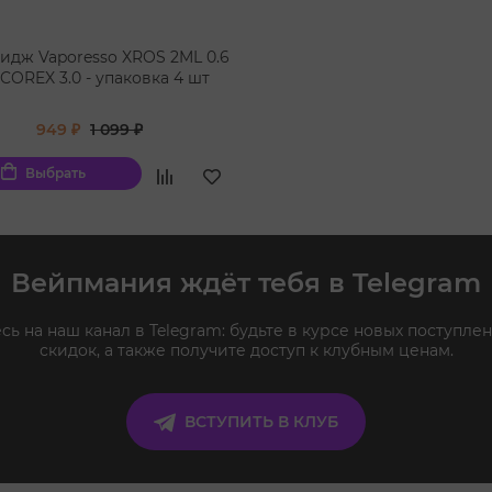
идж Vaporesso XROS 2ML 0.6
COREX 3.0 - упаковка 4 шт
949 ₽
1 099 ₽
Выбрать
Вейпмания ждёт тебя в Telegram
ь на наш канал в Telegram: будьте в курсе новых поступлен
скидок, а также получите доступ к клубным ценам.
ВСТУПИТЬ В КЛУБ