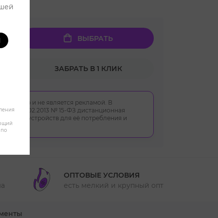
ашей
ВЫБРАТЬ
И
ЗАБРАТЬ В 1 КЛИК
 характер и не является рекламой. В
ом от 23.02.2013 № 15-ФЗ дистанционная
бления
укции, устройств для её потребления и
яющий
 по
ОПТОВЫЕ УСЛОВИЯ
ма
есть мелкий и крупный опт
менты