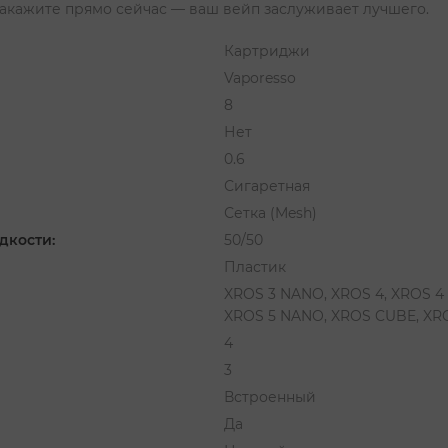
Закажите прямо сейчас — ваш вейп заслуживает лучшего.
Картриджи
Vaporesso
8
Нет
0.6
Сигаретная
Сетка (Mesh)
дкости:
50/50
Пластик
XROS 3 NANO, XROS 4, XROS 4 
XROS 5 NANO, XROS CUBE, XR
4
3
Встроенный
Да