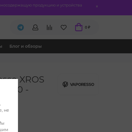
отиносодержащую продукцию и устройства
0 ₽
ы
Блог и обзоры
esso XROS
 3.0 -
,
, не
Мы
ашим