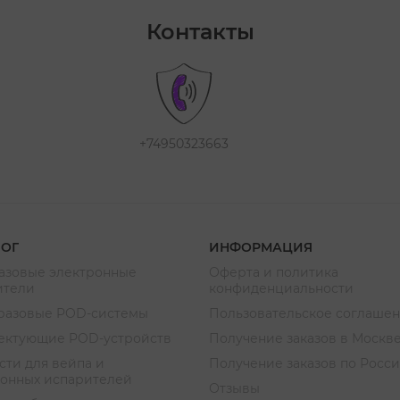
Контакты
+74950323663
ЛОГ
ИНФОРМАЦИЯ
азовые электронные
Оферта и политика
ители
конфиденциальности
разовые POD-системы
Пользовательское соглаше
ектующие POD-устройств
Получение заказов в Москв
ти для вейпа и
Получение заказов по Росс
ронных испарителей
Отзывы