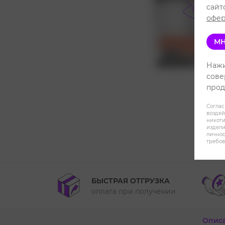
сайт
офер
МН
Нажи
сове
прод
Соглас
воздей
никот
издели
личнос
требов
БЫСТРАЯ ОТГРУЗКА
оплата при получении
Опис