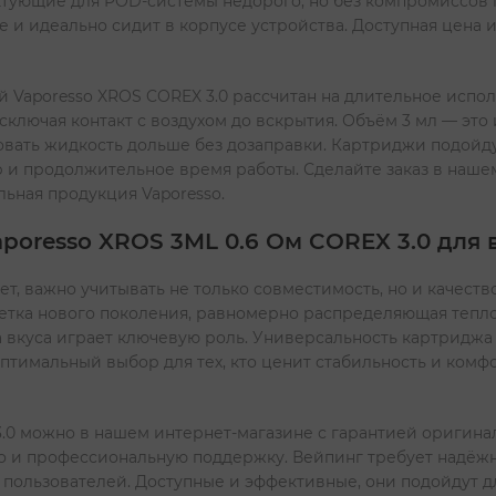
ектующие для POD-системы недорого, но без компромиссов 
е и идеально сидит в корпусе устройства. Доступная цена и
 Vaporesso XROS COREX 3.0 рассчитан на длительное испо
ключая контакт с воздухом до вскрытия. Объём 3 мл — это
вать жидкость дольше без дозаправки. Картриджи подойду
 и продолжительное время работы. Сделайте заказ в нашем
льная продукция Vaporesso.
oresso XROS 3ML 0.6 Ом COREX 3.0 для 
, важно учитывать не только совместимость, но и качество
сетка нового поколения, равномерно распределяющая тепл
 вкуса играет ключевую роль. Универсальность картриджа 
птимальный выбор для тех, кто ценит стабильность и ком
3.0 можно в нашем интернет-магазине с гарантией оригина
но и профессиональную поддержку. Вейпинг требует надёж
 пользователей. Доступные и эффективные, они подойдут д