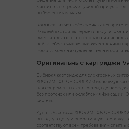
решение для тех, кто хочет купить компл
магнитно, не требует усилий при установк
выбор оптимальным.
Комплект из четырёх сменных испарителей
Каждый картридж герметично упакован, ис
вместительностью, позволяющий использо
вейпа, обеспечивающие качественный пар
России, всегда актуальная цена и оригина
Оригинальные картриджи Vap
Выбирая картридж для электронных сигарет
XROS 3ML 0.6 Ом COREX 3.0 используется 
для современных жидкостей, где передача
без протечек или ослабления фиксации. О
систем.
Купить Vaporesso XROS 3ML 0.6 Ом COREX 
выгодную цену и оперативную поставку, 
соответствуют всем требованиям опытных