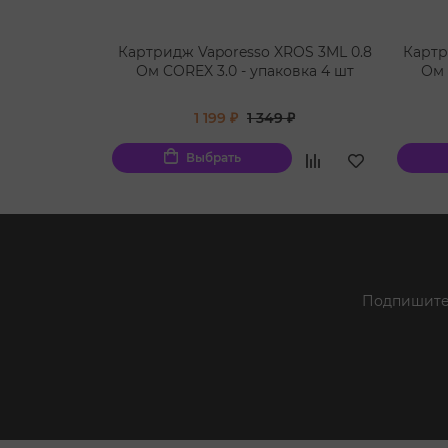
Картридж Vaporesso XROS 3ML 0.8
Картр
Ом COREX 3.0 - упаковка 4 шт
Ом 
1 199 ₽
1 349 ₽
Выбрать
Подпишитес