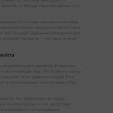
по качеству. Катридж фиксируется
 качество от бренда Vaporesso делают этот
льзование без потери насыщенности пара.
 идеальный баланс между компактностью и
т тем, кто ищет надёжные расходники для
 интернет-магазине — поставка по всей
вейпа
 нагревательного элемента. В Vaporesso
о и исключающая гарь. Это особенно важно
позволяет легко заменить старый блок
форт в использовании многоразовых POD-
льности. Мы предлагаем не только
ных комплектующих, и эти картриджи
ля ежедневного использования,