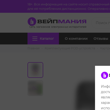
18+. Вся информация на сайте носит справочны
для её потребления дистанционно. Оперативно с
Сеть магазинов электронных испарителей
Каталог
О компании
Отзывы
Главная
Комплектующие POD-устройств
Картр
Инфо
дост
явля
хара
испо