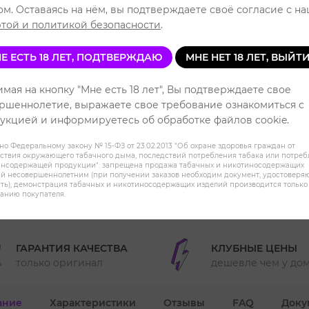
Читать отзывы
ом. Оставаясь на нём, вы подтверждаете своё согласие с н
той и политикой безопасности
.
Е ЕСТЬ 18 ЛЕТ, ПОДТВЕРЖДАЮ
МНЕ НЕТ 18 ЛЕТ, ВЫЙТ
мая на кнопку "Мне есть 18 лет", Вы подтверждаете свое
ХОЧУ ДЕШЕВЛЕ
ршеннолетие, выражаете свое требование ознакомиться с
укцией и информируетесь об обработке файлов cookie.
18+. Информация носит справочный
но Федеральному закону № 15-ФЗ от 23.02.2013 "Об охране здоровья граждан от
соответствии с Федеральным закон
ствия окружающего табачного дыма, последствий потребления табака или потре
инсодержащей продукции": запрещена продажа табачных и никотиносодержащих
продажа никотиносодержащей прод
й несовершеннолетним (при получении заказов необходим документ, удостовер
кальянов не осуществляется.
ть); демонстрация табачных и никотиносодержащих изделий производится только
анию покупателя.
ГАРАНТИЯ КАЧЕСТВА
КЛУБНЫЕ ЦЕНЫ
только оригинал
дешевле чем у до
ание
Характеристики
Отзывы
FAQ
Доку