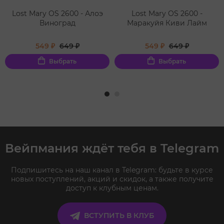
Lost Mary OS 2600 - Алоэ
Lost Mary OS 2600 -
Виноград
Маракуйя Киви Лайм
549 ₽
649 ₽
549 ₽
649 ₽
Выбрать
Выбрать
Вейпмания ждёт тебя в Telegram
Подпишитесь на наш канал в Telegram: будьте в курсе
новых поступлений, акций и скидок, а также получите
доступ к клубным ценам.
ВСТУПИТЬ В КЛУБ