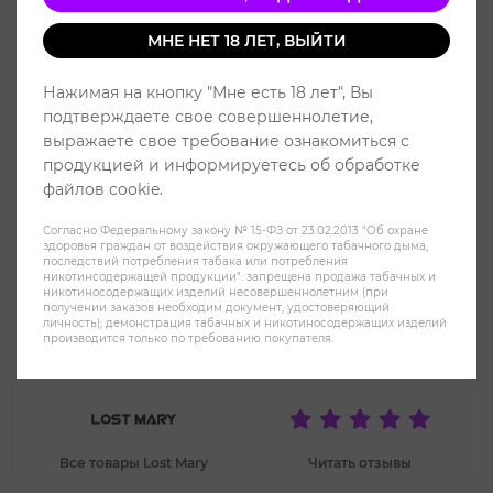
МНЕ НЕТ 18 ЛЕТ, ВЫЙТИ
Нажимая на кнопку "Мне есть 18 лет", Вы
подтверждаете свое совершеннолетие,
выражаете свое требование ознакомиться с
продукцией и информируетесь об обработке
файлов cookie.
Согласно Федеральному закону № 15-ФЗ от 23.02.2013 "Об охране
здоровья граждан от воздействия окружающего табачного дыма,
последствий потребления табака или потребления
никотинсодержащей продукции": запрещена продажа табачных и
никотиносодержащих изделий несовершеннолетним (при
получении заказов необходим документ, удостоверяющий
Lost Mary OS 2600 - Ананас
личность); демонстрация табачных и никотиносодержащих изделий
производится только по требованию покупателя.
Лимон
Все товары Lost Mary
Читать отзывы