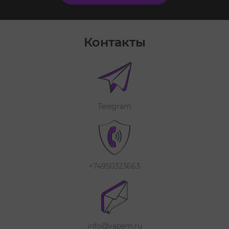
Контакты
Telegram
+74950323663
info@vapem.ru