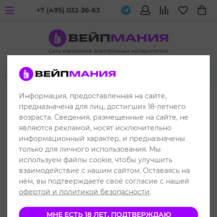
+7 (495) 032-36-63
Сеть магазинов электронных испарителей
Главная
Одноразовые электронные испарители
Lost Mary
Lost Mary OS 2600
Информация, предоставленная на сайте,
до 2600 затяжек
предназначена для лиц, достигших 18-летнего
возраста. Сведения, размещенные на сайте, не
являются рекламой, носят исключительно
информационный характер, и предназначены
только для личного использования. Мы
используем файлы cookie, чтобы улучшить
взаимодействие с нашим сайтом. Оставаясь на
нём, вы подтверждаете своё согласие с нашей
офертой и политикой безопасности
.
МНЕ ЕСТЬ 18 ЛЕТ, ПОДТВЕРЖДАЮ