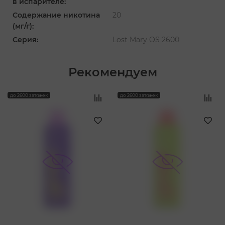
в испарителе:
Содержание никотина
20
(мг/г):
Серия:
Lost Mary OS 2600
Рекомендуем
‹
›
до 2600 затяжек
до 2600 затяжек