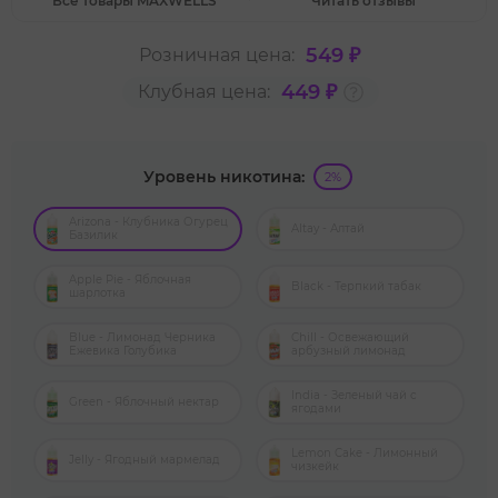
Все товары MAXWELLS
Читать отзывы
549 ₽
Розничная цена:
449 ₽
Клубная цена:
Уровень никотина:
2%
Arizona - Клубника Огурец
Altay - Алтай
Базилик
Apple Pie - Яблочная
Black - Терпкий табак
шарлотка
Blue - Лимонад Черника
Chill - Освежающий
Ежевика Голубика
арбузный лимонад
India - Зеленый чай с
Green - Яблочный нектар
ягодами
Lemon Cake - Лимонный
Jelly - Ягодный мармелад
чизкейк