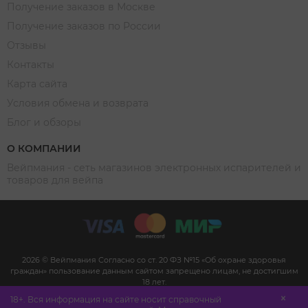
Получение заказов в Москве
Получение заказов по России
Отзывы
Контакты
Карта сайта
Условия обмена и возврата
Блог и обзоры
О КОМПАНИИ
Вейпмания - сеть магазинов электронных испарителей и
товаров для вейпа
2026 © Вейпмания Согласно со ст. 20 ФЗ №15 «Об охране здоровья
граждан» пользование данным сайтом запрещено лицам, не достигшим
18 лет.
Сайт не является рекламой, а служит для предоставления достоверной
18+. Вся информация на сайте носит справочный
информации о свойствах, характеристиках продукции и её наличии в