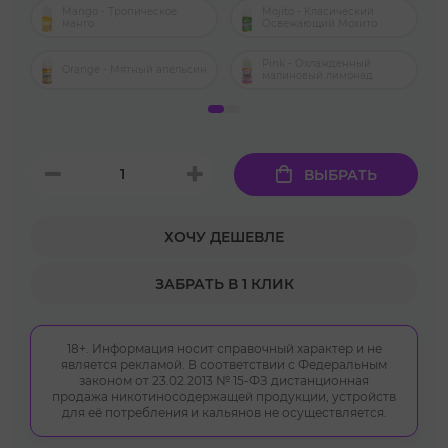
Mango - Тропическое
Mojito - Класический
манго
Освежающий Мохито
Pink - Охлажденный
Orange - Мятный апельсин
малиновый лимонад
ВЫБРАТЬ
ХОЧУ ДЕШЕВЛЕ
ЗАБРАТЬ В 1 КЛИК
18+. Информация носит справочный характер и не
является рекламой. В соответствии с Федеральным
законом от 23.02.2013 № 15-ФЗ дистанционная
продажа никотиносодержащей продукции, устройств
для её потребления и кальянов не осуществляется.