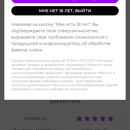
МНЕ НЕТ 18 ЛЕТ, ВЫЙТИ
Нажимая на кнопку "Мне есть 18 лет", Вы
подтверждаете свое совершеннолетие,
выражаете свое требование ознакомиться с
продукцией и информируетесь об обработке
файлов cookie.
Согласно Федеральному закону № 15-ФЗ от 23.02.2013 "Об охране
здоровья граждан от воздействия окружающего табачного дыма,
последствий потребления табака или потребления
никотинсодержащей продукции": запрещена продажа табачных и
никотиносодержащих изделий несовершеннолетним (при
получении заказов необходим документ, удостоверяющий
Жидкость MAXWELLS HYBRID 2%
личность); демонстрация табачных и никотиносодержащих изделий
производится только по требованию покупателя.
30 ml Arizona - Клубника Огурец
Базилик