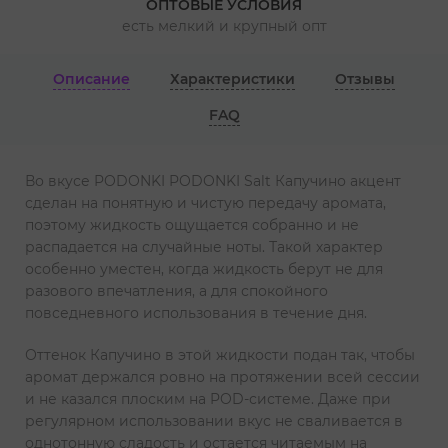
ОПТОВЫЕ УСЛОВИЯ
есть мелкий и крупный опт
Описание
Характеристики
Отзывы
FAQ
Во вкусе PODONKI PODONKI Salt Капучино акцент
сделан на понятную и чистую передачу аромата,
поэтому жидкость ощущается собранно и не
распадается на случайные ноты. Такой характер
особенно уместен, когда жидкость берут не для
разового впечатления, а для спокойного
повседневного использования в течение дня.
Оттенок Капучино в этой жидкости подан так, чтобы
аромат держался ровно на протяжении всей сессии
и не казался плоским на POD-системе. Даже при
регулярном использовании вкус не сваливается в
однотонную сладость и остается читаемым на