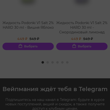
Жидкость Podonki V1 Salt 2%
Жидкость Podonki V1 Salt 2%
HARD 30 ml - Вишня Яблоко
HARD 30 ml -
Смородиновый лимонад
449 ₽
549 ₽
449 ₽
549 ₽
Выбрать
Выбрать
Вейпмания ждёт тебя в Telegram
Подпишитесь на наш канал в Telegram: будьте в курсе
новых поступлений, акций и скидок, а также получите
доступ к клубным ценам.