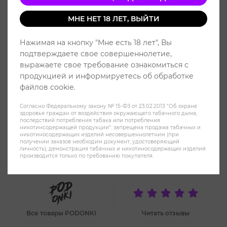
МНЕ НЕТ 18 ЛЕТ, ВЫЙТИ
Нажимая на кнопку "Мне есть 18 лет", Вы
подтверждаете свое совершеннолетие,
выражаете свое требование ознакомиться с
продукцией и информируетесь об обработке
файлов cookie.
Согласно Федеральному закону № 15-ФЗ от 23.02.2013 "Об охране
здоровья граждан от воздействия окружающего табачного дыма,
последствий потребления табака или потребления
никотинсодержащей продукции": запрещена продажа табачных и
никотиносодержащих изделий несовершеннолетним (при
получении заказов необходим документ, удостоверяющий
Жидкость Podonki V2 Salt 2%
личность); демонстрация табачных и никотиносодержащих изделий
производится только по требованию покупателя.
HARD 30 ml - Капучино
Все товары PODONKI
Читать отзывы