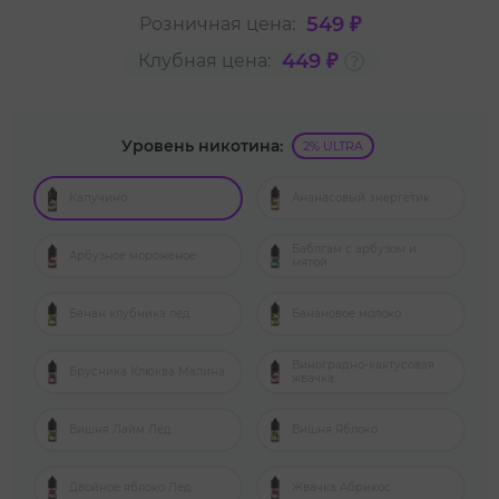
549 ₽
Розничная цена:
449 ₽
Клубная цена:
Уровень никотина:
2% ULTRA
Капучино
Ананасовый энергетик
Баблгам с арбузом и
Арбузное мороженое
мятой
Банан клубника лед
Банановое молоко
Виноградно-кактусовая
Брусника Клюква Малина
жвачка
Вишня Лайм Лёд
Вишня Яблоко
Двойное яблоко Лёд
Жвачка Абрикос