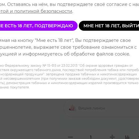
Читать отзывы
ом. Оставаясь на нём, вы подтверждаете своё согласие с н
той и политикой безопасности
.
Уровень 
Е ЕСТЬ 18 ЛЕТ, ПОДТВЕРЖДАЮ
МНЕ НЕТ 18 ЛЕТ, ВЫЙТ
мая на кнопку "Мне есть 18 лет", Вы подтверждаете свое
Рубиновый красный грейпфру
ршеннолетие, выражаете свое требование ознакомиться с
укцией и информируетесь об обработке файлов cookie.
но Федеральному закону № 15-ФЗ от 23.02.2013 "Об охране здоровья граждан от
Ананасовый Лимонад
ствия окружающего табачного дыма, последствий потребления табака или потре
инсодержащей продукции": запрещена продажа табачных и никотиносодержащих
й несовершеннолетним (при получении заказов необходим документ, удостовер
ть); демонстрация табачных и никотиносодержащих изделий производится только
Виноград Клюква
анию покупателя.
Вишня лимон