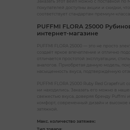
Заказать этот вейп можно с поставкой по
покупателей доступны акции и скидки, что
соответствует стандартам премиум-класса
PUFFMI FLORA 25000 Рубинов
интернет-магазине
PUFFMI FLORA 25000 — это не просто элек
создаёт яркое впечатление и отлично под
отличается простотой эксплуатации, сти
аналогов. Приобретая данную модель, пок
насыщенность вкуса, подтверждённую отз
PUFFMI FLORA 25000 Ruby Red Grapefruit с
ни находились. Заказать его можно в наш
свежестью вкуса, доверяя бренду Puffmi и
комфорт, современный дизайн и высокое 
затяжкой.
Макс. количество затяжек:
Тип товара: