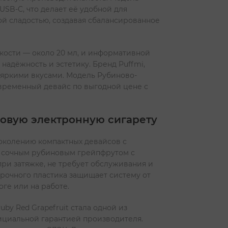
USB-C, что делает её удобной для
ой сладостью, создавая сбалансированное
ости — около 20 мл, и информативной
надёжность и эстетику. Бренд Puffmi,
 яркими вкусами. Модель Рубиново-
овременный девайс по выгодной цене с
овую электронную сигарету
поколению компактных девайсов с
я сочным рубиновым грейпфрутом с
ри затяжке, не требует обслуживания и
прочного пластика защищает систему от
ге или на работе.
by Red Grapefruit стала одной из
ициальной гарантией производителя.