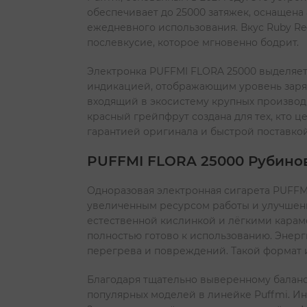
обеспечивает до 25000 затяжек, оснащена 
ежедневного использования. Вкус Ruby Re
послевкусие, которое мгновенно бодрит.
Электронка PUFFMI FLORA 25000 выделяет
индикацией, отображающим уровень заряда
входящий в экосистему крупных производ
красный грейпфрут создана для тех, кто 
гарантией оригинала и быстрой поставкой
PUFFMI FLORA 25000 Рубино
Одноразовая электронная сигарета PUFFMI
увеличенным ресурсом работы и улучшен
естественной кислинкой и лёгкими караме
полностью готово к использованию. Энерг
перегрева и повреждений. Такой формат и
Благодаря тщательно выверенному балансу 
популярных моделей в линейке Puffmi. И