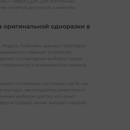
сии — через СДЭК. Для постоянных
ва остаётся доступной, а качество
а оригинальной одноразки в
са. Модель Рубиново-красный грейпфрут
ежедневного парения. Устройство
о делает его выгодным выбором среди
ей подлинности и возможностью оценить
т вашим постоянным спутником, где бы вы
те выгодно, наслаждайтесь качеством и
личным выбором для тех, кто ценит
пфрута подарит яркие эмоции с каждой