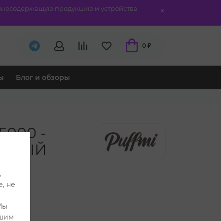
отиносодержащую продукцию и устройства
0 ₽
ы
Блог и обзоры
5000 -
АСНЫЙ
,
, не
Мы
ашим