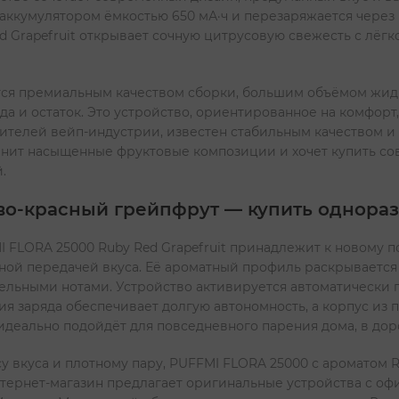
аккумулятором ёмкостью 650 мА·ч и перезаряжается через 
d Grapefruit открывает сочную цитрусовую свежесть с лёгк
ся премиальным качеством сборки, большим объёмом жидк
 и остаток. Это устройство, ориентированное на комфорт, 
ителей вейп-индустрии, известен стабильным качеством и
ценит насыщенные фруктовые композиции и хочет купить с
.
во-красный грейпфрут — купить однораз
 FLORA 25000 Ruby Red Grapefruit принадлежит к новому 
ной передачей вкуса. Её ароматный профиль раскрываетс
льными нотами. Устройство активируется автоматически п
ия заряда обеспечивает долгую автономность, а корпус из 
деально подойдёт для повседневного парения дома, в доро
вкуса и плотному пару, PUFFMI FLORA 25000 с ароматом Ru
нтернет-магазин предлагает оригинальные устройства с оф