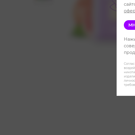
сайт
офер
МН
Нажи
сове
прод
Соглас
воздей
никот
издели
личнос
требов