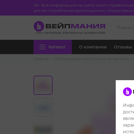
18+. Вся информация на сайте носит справочны
для её потребления дистанционно. Оперативно с
Сеть магазинов электронных испарителей
Каталог
О компании
Отзывы
Главная
Одноразовые электронные испарители
Инфо
дост
явля
хара
Посмотреть
испо
все фото