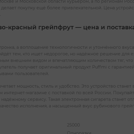
 Москве и Московской области курьером, а по регионам Рос
 делает покупку ещё более привлекательной. Цена устройст
.
о-красный грейпфрут — цена и поставк
тронка, а воплощение технологичности и утончённого вку
ойдёт тем, кто ищет недорогое, но надёжное решение для 
льным внешним видом и впечатляющим количеством тяг, чт
упатель получает оригинальный продукт Puffmi с гаранти
ывами пользователей.
очетает мощность, стиль и удобство. Это устройство стане
ем интернет-магазине с поставкой по всей России. Покупай
 надёжному сервису. Такая электронная сигарета станет от
качество исполнения, а насыщенный вкус рубинового грей
25000
Одноразки