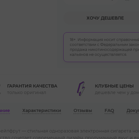
ХОЧУ ДЕШЕВЛЕ
18+. Информация носит справочный
соответствии с Федеральным закон
продажа никотиносодержащей прод
кальянов не осуществляется.
ГАРАНТИЯ КАЧЕСТВА
КЛУБНЫЕ ЦЕНЫ
только оригинал
дешевле чем у до
ание
Характеристики
Отзывы
FAQ
Доку
ейпфрут — стильная одноразовая электронная сигарета но
ройство сочетает современный дизайн, продуманный вкус и 