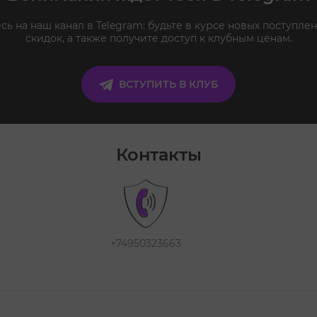
ь на наш канал в Telegram: будьте в курсе новых поступлен
скидок, а также получите доступ к клубным ценам.
ВСТУПИТЬ В КЛУБ
Контакты
+74950323663