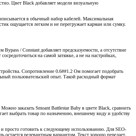
естно. Цвет Black добавляет модели визуальную
 вписывается в обычный набор кабелей. Максимальная
стик ощущается легким и не перегружает карман или сумку.
ypass / Constant добавляет предсказуемости, а отсутствие
сосредоточиться на самой затяжке, а не на настройках,
стройства. Сопротивление 0.6##1.2 Ом помогает подобрать
льный пользовательский опыт. Такой расходный формат
жно заказать Smoant Battlestar Baby в цвете Black, сравнить
ает выбрать товар по назначению, внешнему виду и удобству
ать и просто готовить к следующему использованию. Для SEO-
ель остается релевантным вариантом. Текст хорошо передает,