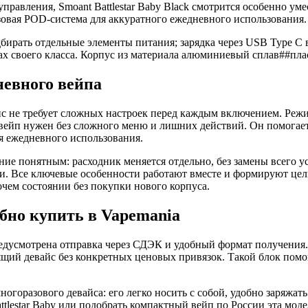
правления, Smoant Battlestar Baby Black смотрится особенно ум
зовая POD-система для аккуратного ежедневного использования.
дбирать отдельные элементы питания; зарядка через USB Type C
ах своего класса. Корпус из материала алюминиевый сплав##пла
дневного вейпа
не требует сложных настроек перед каждым включением. Режим B
 вейп нужен без сложного меню и лишних действий. Он помогает 
я ежедневного использования.
ие понятным: расходник меняется отдельно, без замены всего у
ги. Все ключевые особенности работают вместе и формируют це
очем состоянии без покупки нового корпуса.
обно купить в Vapemania
усмотрена отправка через СДЭК и удобный формат получения. Мо
щий девайс без конкретных ценовых привязок. Такой блок помог
 многоразового девайса: его легко носить с собой, удобно заряж
ttlestar Baby или подобрать компактный вейп по России эта мод