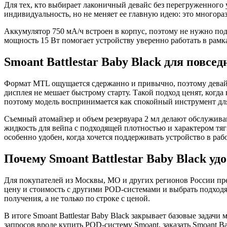
Для тех, кто выбирает лаконичный девайс без перегруженного у
индивидуальность, но не меняет ее главную идею: это многора
Аккумулятор 750 мА/ч встроен в корпус, поэтому не нужно по
мощность 15 Вт помогает устройству уверенно работать в рамк
Smoant Battlestar Baby Black для повсе
Формат MTL ощущается сдержанно и привычно, поэтому девайс 
дисплея не мешает быстрому старту. Такой подход ценят, когда
поэтому модель воспринимается как спокойный инструмент дл
Съемный атомайзер и объем резервуара 2 мл делают обслуживан
жидкость для вейпа с подходящей плотностью и характером тя
особенно удобен, когда хочется поддерживать устройство в раб
Почему Smoant Battlestar Baby Black уд
Для покупателей из Москвы, МО и других регионов России пред
цену и стоимость с другими POD-системами и выбрать подходя
получения, а не только по строке с ценой.
В итоге Smoant Battlestar Baby Black закрывает базовые задачи
запросов вроде купить POD-систему Smoant, заказать Smoant Ba