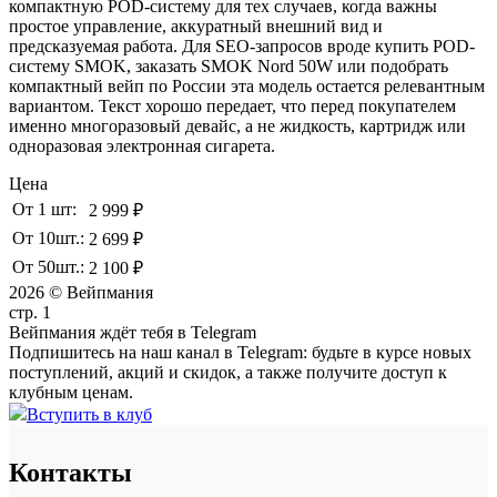
компактную POD-систему для тех случаев, когда важны
простое управление, аккуратный внешний вид и
предсказуемая работа. Для SEO-запросов вроде купить POD-
систему SMOK, заказать SMOK Nord 50W или подобрать
компактный вейп по России эта модель остается релевантным
вариантом. Текст хорошо передает, что перед покупателем
именно многоразовый девайс, а не жидкость, картридж или
одноразовая электронная сигарета.
Цена
От 1 шт:
2 999 ₽
От 10шт.:
2 699 ₽
От 50шт.:
2 100 ₽
2026 © Вейпмания
стр. 1
Вейпмания ждёт тебя в Telegram
Подпишитесь на наш канал в Telegram: будьте в курсе новых
поступлений, акций и скидок, а также получите доступ к
клубным ценам.
Вступить в клуб
Контакты