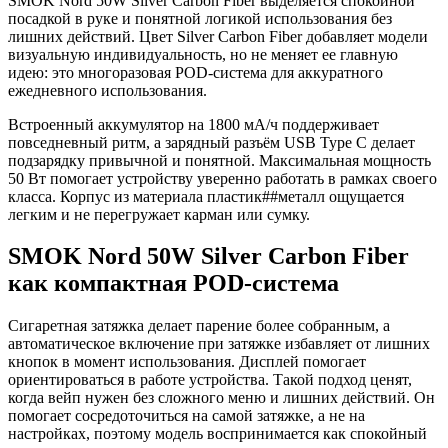
SMOK Nord 50W Silver Carbon Fiber выделяется спокойной
посадкой в руке и понятной логикой использования без
лишних действий. Цвет Silver Carbon Fiber добавляет модели
визуальную индивидуальность, но не меняет ее главную
идею: это многоразовая POD-система для аккуратного
ежедневного использования.
Встроенный аккумулятор на 1800 мА/ч поддерживает
повседневный ритм, а зарядный разъём USB Type C делает
подзарядку привычной и понятной. Максимальная мощность
50 Вт помогает устройству уверенно работать в рамках своего
класса. Корпус из материала пластик##металл ощущается
легким и не перегружает карман или сумку.
SMOK Nord 50W Silver Carbon Fiber
как компактная POD-система
Сигаретная затяжка делает парение более собранным, а
автоматическое включение при затяжке избавляет от лишних
кнопок в момент использования. Дисплей помогает
ориентироваться в работе устройства. Такой подход ценят,
когда вейп нужен без сложного меню и лишних действий. Он
помогает сосредоточиться на самой затяжке, а не на
настройках, поэтому модель воспринимается как спокойный