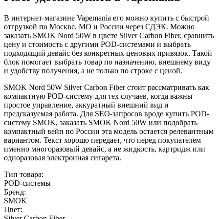
В интернет-магазине Vapemania его можно купить с быстрой
отгрузкой по Москве, МО и России через СДЭК. Можно
заказать SMOK Nord 50W в цвете Silver Carbon Fiber, сравнить
цену и стоимость с другими POD-системами и выбрать
подходящий девайс без конкретных ценовых привязок. Такой
блок помогает выбрать товар по назначению, внешнему виду
и удобству получения, а не только по строке с ценой.
SMOK Nord 50W Silver Carbon Fiber стоит рассматривать как
компактную POD-систему для тех случаев, когда важны
простое управление, аккуратный внешний вид и
предсказуемая работа. Для SEO-запросов вроде купить POD-
систему SMOK, заказать SMOK Nord 50W или подобрать
компактный вейп по России эта модель остается релевантным
вариантом. Текст хорошо передает, что перед покупателем
именно многоразовый девайс, а не жидкость, картридж или
одноразовая электронная сигарета.
Тип товара:
POD-системы
Бренд:
SMOK
Цвет:
Silver Carbon Fiber