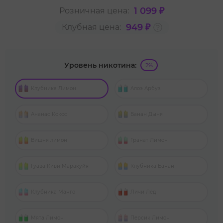
1 099 ₽
Розничная цена:
949 ₽
Клубная цена:
Уровень никотина:
2%
Клубника Лимон
Алоэ Арбуз
Ананас Кокос
Банан Дыня
Вишня лимон
Гранат Лимон
Гуава Киви Маракуйя
Клубника Банан
Клубника Манго
Личи Лёд
Мята Лимон
Персик Лимон