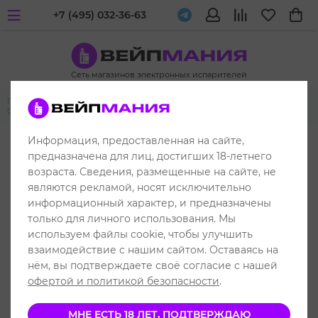
+7 (495) 032-36-63
Сеть магазинов электронных испарителей
Главная
Одноразовые электронные испарители
UDN
UDN
GEN 6000
Информация, предоставленная на сайте,
до 6000 затяжек
предназначена для лиц, достигших 18-летнего
возраста. Сведения, размещенные на сайте, не
являются рекламой, носят исключительно
информационный характер, и предназначены
только для личного использования. Мы
используем файлы cookie, чтобы улучшить
взаимодействие с нашим сайтом. Оставаясь на
нём, вы подтверждаете своё согласие с нашей
офертой и политикой безопасности
.
МНЕ ЕСТЬ 18 ЛЕТ, ПОДТВЕРЖДАЮ