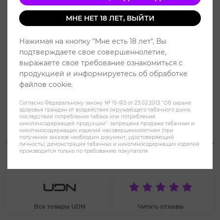
МНЕ НЕТ 18 ЛЕТ, ВЫЙТИ
Нажимая на кнопку "Мне есть 18 лет", Вы
подтверждаете свое совершеннолетие,
выражаете свое требование ознакомиться с
продукцией и информируетесь об обработке
файлов cookie.
Согласно Федеральному закону № 15-ФЗ от 23.02.2013 "Об охране
здоровья граждан от воздействия окружающего табачного дыма,
последствий потребления табака или потребления
никотинсодержащей продукции": запрещена продажа табачных и
никотиносодержащих изделий несовершеннолетним (при
получении заказов необходим документ, удостоверяющий
UDN GEN 6000 Клубника Лимон -
личность); демонстрация табачных и никотиносодержащих изделий
производится только по требованию покупателя.
Strawberry Lemon
Все товары UDN
Читать отзывы