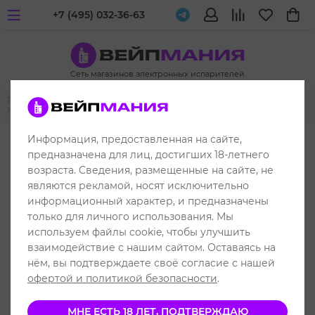
+7 (495) 032-36-63
Сеть магазинов электронных испарителей
Главная
Многоразовые POD-системы
Voopoo
Voopoo Drag
Nano 2
Информация, предоставленная на сайте,
РАСПРОДАЖА
предназначена для лиц, достигших 18-летнего
возраста. Сведения, размещенные на сайте, не
являются рекламой, носят исключительно
информационный характер, и предназначены
только для личного использования. Мы
используем файлы cookie, чтобы улучшить
взаимодействие с нашим сайтом. Оставаясь на
нём, вы подтверждаете своё согласие с нашей
офертой и политикой безопасности
.
МНЕ ЕСТЬ 18 ЛЕТ, ПОДТВЕРЖДАЮ