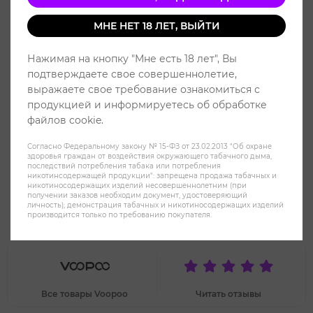
МНЕ НЕТ 18 ЛЕТ, ВЫЙТИ
Нажимая на кнопку "Мне есть 18 лет", Вы
подтверждаете свое совершеннолетие,
выражаете свое требование ознакомиться с
продукцией и информируетесь об обработке
файлов cookie.
Согласно Федеральному закону № 15-ФЗ от 23.02.2013 "Об охране
здоровья граждан от воздействия окружающего табачного дыма,
последствий потребления табака или потребления
никотинсодержащей продукции": запрещена продажа табачных и
никотиносодержащих изделий несовершеннолетним (при
получении заказов необходим документ, удостоверяющий
Voopoo Drag Nano 2 800 mah Pod
личность); демонстрация табачных и никотиносодержащих изделий
производится только по требованию покупателя.
Kit - Powder Blue
Все товары Voopoo
Читать отзывы