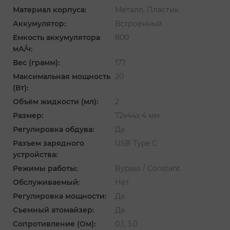
Материал корпуса:
Металл, Пластик
Аккумулятор:
Встроенный
Емкость аккумулятора
800
мА/ч:
Вес (грамм):
177
Максимальная мощность
20
(Вт):
Объём жидкости (мл):
2
Размер:
72х44х 4 мм
Регулировка обдува:
Да
Разъем зарядного
USB Type C
устройства:
Режимы работы:
Bypass / Constant
Обслуживаемый:
Нет
Регулировка мощности:
Да
Съемный атомайзер:
Да
Сопротивление (Ом):
0.1, 3.0