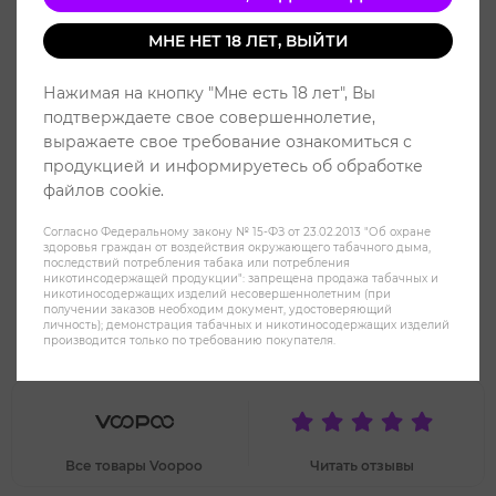
МНЕ НЕТ 18 ЛЕТ, ВЫЙТИ
Нажимая на кнопку "Мне есть 18 лет", Вы
подтверждаете свое совершеннолетие,
выражаете свое требование ознакомиться с
продукцией и информируетесь об обработке
файлов cookie.
Согласно Федеральному закону № 15-ФЗ от 23.02.2013 "Об охране
здоровья граждан от воздействия окружающего табачного дыма,
последствий потребления табака или потребления
никотинсодержащей продукции": запрещена продажа табачных и
никотиносодержащих изделий несовершеннолетним (при
получении заказов необходим документ, удостоверяющий
Voopoo Drag S 2500 mah Pod Kit -
личность); демонстрация табачных и никотиносодержащих изделий
производится только по требованию покупателя.
Carbon Fiber
Все товары Voopoo
Читать отзывы