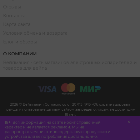
Отзывы
Контакты
Карта сайта
Условия обмена и возврата
Блог и обзоры
О КОМПАНИИ
Вейпмания - сеть магазинов электронных испарителей и
товаров для вейпа
2026 © Вейпмания Согласно со ст. 20 ФЗ №15 «Об охране здоровья
граждан» пользование данным сайтом запрещено лицам, не достигшим
18 лет.
Сайт не является рекламой, а служит для предоставления достоверной
18+. Вся информация на сайте носит справочный
информации о свойствах, характеристиках продукции и её наличии в
характер и не является рекламой. Мы не
магазине. (п.1 и п.2 ст. 10 Закона «О защите прав потребителей»).
распространяем никотиносодержащую продукцию и
Дистанционная продажа никотиносодержащей продукции не
устройства для её потребления дистанционно.
осуществляется.