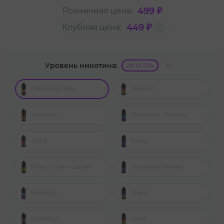
499 ₽
Розничная цена:
449 ₽
Клубная цена:
Уровень никотина:
2% ULTRA
2%
Кофейный Табак
Абрикос
Апельсин
Апельсин с яблоком
Арбуз
Банан
Банан с киви и дыней
Банановое печенье
Виноград
Гранат
Грейпфрут
Дыня