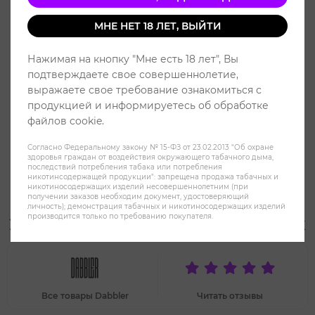
МНЕ НЕТ 18 ЛЕТ, ВЫЙТИ
Нажимая на кнопку "Мне есть 18 лет", Вы
подтверждаете свое совершеннолетие,
выражаете свое требование ознакомиться с
продукцией и информируетесь об обработке
файлов cookie.
Согласно Федеральному закону № 15-ФЗ от 23.02.2013 "Об охране
здоровья граждан от воздействия окружающего табачного дыма,
последствий потребления табака или потребления
никотинсодержащей продукции": запрещена продажа табачных и
никотиносодержащих изделий несовершеннолетним (при
получении заказов необходим документ, удостоверяющий
Жидкость Dabbler Salt (chubby)
личность); демонстрация табачных и никотиносодержащих изделий
производится только по требованию покупателя.
2% ULTRA 30 ml - Кофейный табак
Все товары Dabbler
Читать отзывы