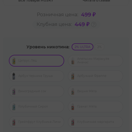
Все товары HUSKY
Читать отзывы
499 ₽
Розничная цена:
449 ₽
Клубная цена:
Уровень никотина:
2% ULTRA
2%
Апельсин Маракуйя
Цитрус Лёд
Ананас
Арбуз Черника Груша
Арбузный Фраппе
Виноградный сок
Вишня Мята
Голубичный Сироп
Гранат Мята
Грейпфрут Клубника Личи
Клубничная маргарита