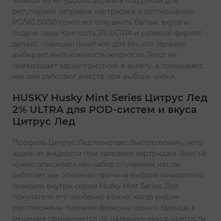
Флакон 30 мл удобно держать под рукой для
регулярной заправки картриджа, а соотношение
PG/VG 50/50 помогает сохранить баланс вкуса и
подачи пара. Крепость 2% ULTRA и солевой формат
делают позицию понятной для тех, кто заранее
выбирает интенсивность жидкости. Текст не
превращает характеристики в анкету, а показывает,
как они работают вместе при выборе жижи.
HUSKY Husky Mint Series Цитрус Лед
2% ULTRA для POD-систем и вкуса
Цитрус Лед
Профиль Цитрус Лед помогает быстро понять, чего
ждать от жидкости при заправке картриджа. Вкус не
нужно описывать как набор случайных нот он
работает как основная причина выбора конкретной
позиции внутри серии Husky Mint Series. Для
покупателя это особенно важно, когда рядом
расположены похожие флаконы одного бренда, а
решение принимается по названию вкуса, крепости