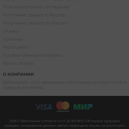
Пользовательское соглашение
Получение заказов в Москве
Получение заказов по России
Отзывы
Контакты
Карта сайта
Условия обмена и возврата
Блог и обзоры
О КОМПАНИИ
Вейпмания - сеть магазинов электронных испарителей и
товаров для вейпа
2026 © Вейпмания Согласно со ст. 20 ФЗ №15 «Об охране здоровья
граждан» пользование данным сайтом запрещено лицам, не достигшим