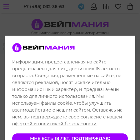
+7 (495) 032-36-63
Сеть магазинов электронных испарителей
Главная
Жидкости для вейпа и электронных испарителей
Husky
Husky Mint Series
Информация, предоставленная на сайте,
РАСПРОДАЖА
предназначена для лиц, достигших 18-летнего
возраста. Сведения, размещенные на сайте, не
являются рекламой, носят исключительно
информационный характер, и предназначены
только для личного использования. Мы
используем файлы cookie, чтобы улучшить
взаимодействие с нашим сайтом. Оставаясь на
нём, вы подтверждаете своё согласие с нашей
офертой и политикой безопасности
.
МНЕ ЕСТЬ 18 ЛЕТ, ПОДТВЕРЖДАЮ