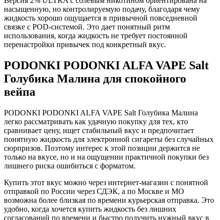
Версия 2% ULTRA с солевым никотином ориентирована на
насыщенную, но контролируемую подачу, благодаря чему
жидкость хорошо ощущается в привычной повседневной
связке с POD-системой. Это дает понятный ритм
использования, когда жидкость не требует постоянной
перенастройки привычек под конкретный вкус.
PODONKI PODONKI ALFA VAPE Salt
Голубика Малина для спокойного
вейпа
PODONKI PODONKI ALFA VAPE Salt Голубика Малина
легко рассматривать как удачную покупку для тех, кто
сравнивает цену, ищет стабильный вкус и предпочитает
понятную жидкость для электронной сигареты без случайных
сюрпризов. Поэтому интерес к этой позиции держится не
только на вкусе, но и на ощущении практичной покупки без
лишнего риска ошибиться с форматом.
Купить этот вкус можно через интернет-магазин с понятной
отправкой по России через СДЭК, а по Москве и МО
возможна более близкая по времени курьерская отправка. Это
удобно, когда хочется купить жидкость без лишних
согласований по времени и быстро получить нужный вкус в