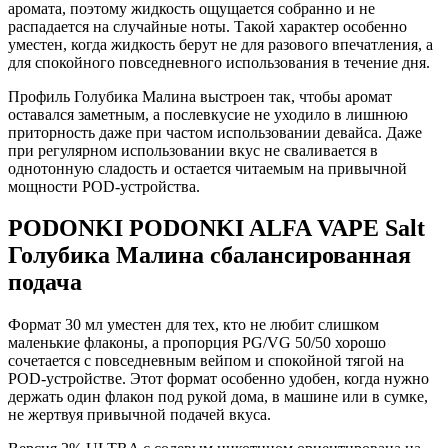
аромата, поэтому жидкость ощущается собранно и не
распадается на случайные ноты. Такой характер особенно
уместен, когда жидкость берут не для разового впечатления, а
для спокойного повседневного использования в течение дня.
Профиль Голубика Малина выстроен так, чтобы аромат
оставался заметным, а послевкусие не уходило в лишнюю
приторность даже при частом использовании девайса. Даже
при регулярном использовании вкус не сваливается в
однотонную сладость и остается читаемым на привычной
мощности POD-устройства.
PODONKI PODONKI ALFA VAPE Salt
Голубика Малина сбалансированная
подача
Формат 30 мл уместен для тех, кто не любит слишком
маленькие флаконы, а пропорция PG/VG 50/50 хорошо
сочетается с повседневным вейпом и спокойной тягой на
POD-устройстве. Этот формат особенно удобен, когда нужно
держать один флакон под рукой дома, в машине или в сумке,
не жертвуя привычной подачей вкуса.