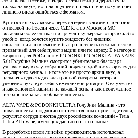
сюрпризов. Поэтому интерес к этой позиции держится не
только на вкусе, но и на ощущении практичной покупки без
лишнего риска ошибиться с форматом.
Купить этот вкус можно через интернет-магазин с понятной
отправкой по России через СДЭК, а по Москве и МО
возможна более близкая по времени курьерская отправка. Это
удобно, когда хочется купить жидкость без лишних
согласований по времени и быстро получить нужный вкус в
привычный для себя пункт выдачи или по адресу. В категории
жидкости для POD-систем PODONKI PODONKI ALFA VAPE
Salt Голубика Малина смотрится убедительно благодаря
узнаваемому вкусу, собранной подаче и удобному формату для
регулярного вейпа. В итоге это не просто яркий вкус, а
цельная жидкость для электронной сигареты, которая
уверенно чувствует себя в ежедневной ротации. Она уместна
и как основной вариант на каждый день, и как продуманное
пополнение запаса любимой линейки.
ALFA VAPE & PODONKI ULTRA Голубика Малина - это
новая линейка продукции от отечественных производителей,
результат сотрудничества двух российских компаний - Train
Lab и Alfa Vape, имеющих давний опыт на рынке.
В разработке новой линейки производитель использовал
уникальные технологии изготовления жидкостей, которые