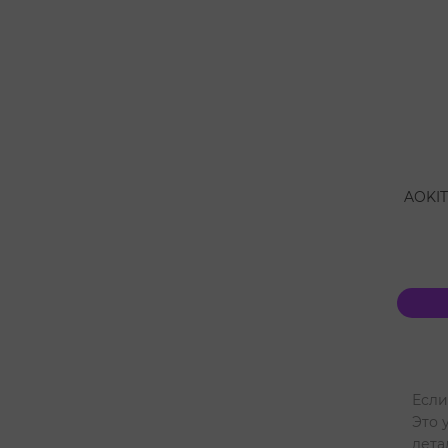
AOKIT
Если
Это 
дета