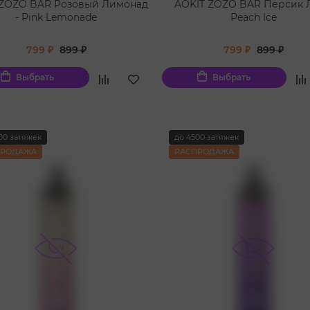
 ZOZO BAR Розовый Лимонад
AOKIT ZOZO BAR Персик Л
- Pink Lemonade
Peach Ice
799 ₽
899 ₽
799 ₽
899 ₽
Выбрать
Выбрать
00 затяжек
до 4500 затяжек
ПРОДАЖА
РАСПРОДАЖА