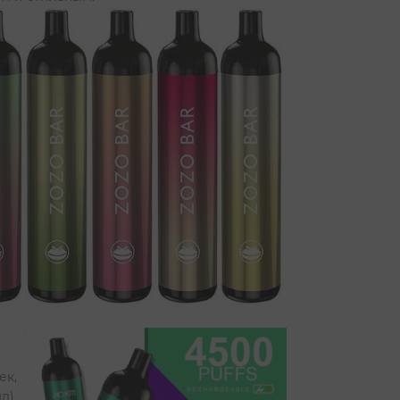
ек,
мл)