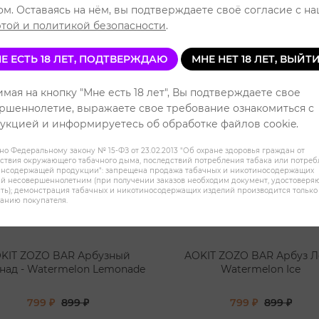
00 затяжек
до 4500 затяжек
ом. Оставаясь на нём, вы подтверждаете своё согласие с н
ПРОДАЖА
РАСПРОДАЖА
той и политикой безопасности
.
Е ЕСТЬ 18 ЛЕТ, ПОДТВЕРЖДАЮ
МНЕ НЕТ 18 ЛЕТ, ВЫЙТ
мая на кнопку "Мне есть 18 лет", Вы подтверждаете свое
ршеннолетие, выражаете свое требование ознакомиться с
укцией и информируетесь об обработке файлов cookie.
но Федеральному закону № 15-ФЗ от 23.02.2013 "Об охране здоровья граждан от
ствия окружающего табачного дыма, последствий потребления табака или потре
инсодержащей продукции": запрещена продажа табачных и никотиносодержащих
й несовершеннолетним (при получении заказов необходим документ, удостовер
ть); демонстрация табачных и никотиносодержащих изделий производится только
анию покупателя.
KIT ZOZO BAR Арбузный
AOKIT ZOZO BAR Арбуз Л
над - Watermelon Lemonade
Watermelon Ice
799 ₽
899 ₽
799 ₽
899 ₽