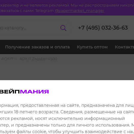
й характер и не является рекламой. Мы не распространяем ник
вязаться с нами:
Telegram
@vapermarket_manager
+7 (495) 032-36-63
Получение заказов и оплата
Купить оптом
Контакт
AOKIT
AOKIT Zozobar 4500
KIT Zozobar 4500
рмация, предоставленная на сайте, предназначена для лиц
игших 18-летнего возраста. Сведения, размещенные на сайте
Сор
ются рекламой, носят исключительно информационный
ктер, и предназначены только для личного использования. 
льзуем файлы cookie, чтобы улучшить взаимодействие с н