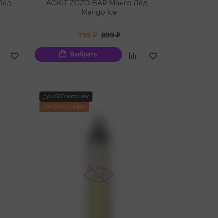
ёд -
AOKIT ZOZO BAR Манго Лёд -
Mango Ice
799 ₽
899 ₽
Выбрать
до 4500 затяжек
РАСПРОДАЖА