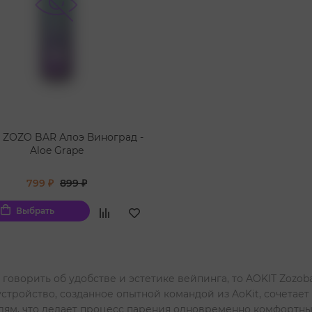
 ZOZO BAR Алоэ Виноград -
Aloe Grape
799 ₽
899 ₽
Выбрать
 говорить об удобстве и эстетике вейпинга, то AOKIT Zozob
устройство, созданное опытной командой из AoKit, сочетае
лям, что делает процесс парения одновременно комфортны