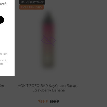
до 4500 затяжек
ашей
РАСПРОДАЖА
И
бления
яющий
 по
ёд -
AOKIT ZOZO BAR Клубника Банан -
Strawberry Banana
799 ₽
899 ₽