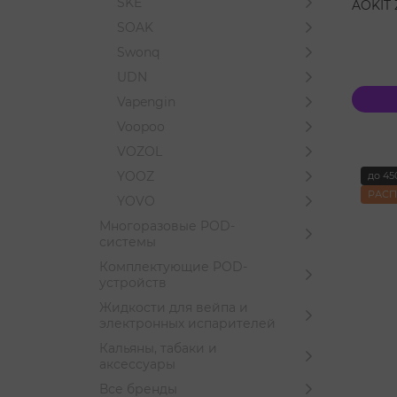
SKE
AOKIT
SOAK
Swonq
UDN
Vapengin
Voopoo
VOZOL
YOOZ
до 45
РАС
YOVO
Многоразовые POD-
системы
Комплектующие POD-
устройств
Жидкости для вейпа и
электронных испарителей
Кальяны, табаки и
аксессуары
Все бренды