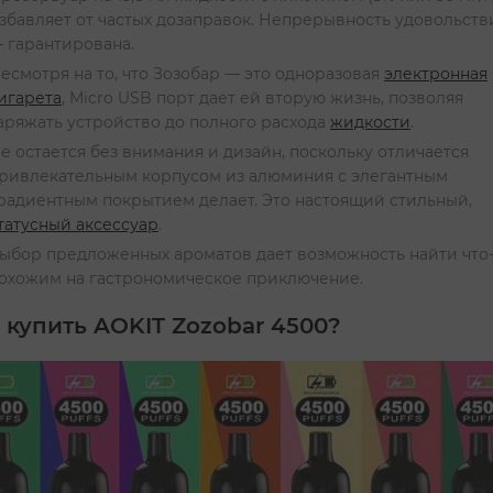
збавляет от частых дозаправок. Непрерывность удовольств
 гарантирована.
есмотря на то, что Зозобар — это одноразовая
электронная
игарета
, Micro USB порт дает ей вторую жизнь, позволяя
аряжать устройство до полного расхода
жидкости
.
е остается без внимания и дизайн, поскольку отличается
ривлекательным корпусом из алюминия с элегантным
радиентным покрытием делает. Это настоящий стильный,
татусный аксессуар
.
ыбор предложенных ароматов дает возможность найти что-
охожим на гастрономическое приключение.
 купить AOKIT Zozobar 4500?