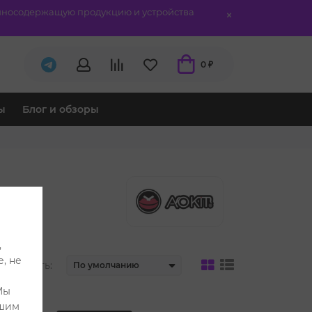
отиносодержащую продукцию и устройства
0 ₽
ы
Блог и обзоры
,
, не
тировать:
Мы
ашим