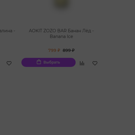
лина -
AOKIT ZOZO BAR Банан Лёд -
Banana Ice
799 ₽
899 ₽
Выбрать