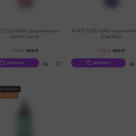
T ZOZO BAR Сахарная вата -
AOKIT ZOZO BAR Черника Ма
Cotton Candy
Blue Razz
799 ₽
899 ₽
799 ₽
899 ₽
Выбрать
Выбрать
00 затяжек
ПРОДАЖА