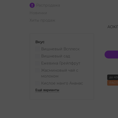
Распродажа
Новинки
Хиты продаж
AOKI
Вкус
Вишневый Всплеск
Вишневый сад
Ежевика Грейпфрут
Жасминовый чай с
молоком
до 45
Кислое манго Ананас
РАС