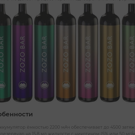
обенности
ккумулятор ёмкостью 2200 мАч обеспечивает до 4500 затяж
 резервуар на 15,8 мл жидкости с никотином (5% или 50 мг/