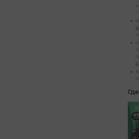
и
—
Н
с
з
Н
п
г
с
В
п
Где