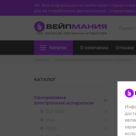
18+. Вся информация на сайте носит справочны
для её потребления дистанционно. Оперативно с
Сеть магазинов электронных испарителей
Каталог
О компании
Отзывы
Главная
Одноразовые электронные испарители
КАТАЛОГ
AO
Одноразовые
электронные испарители
Инфо
ELF BAR
дост
Elux
явля
хара
HQD
испо