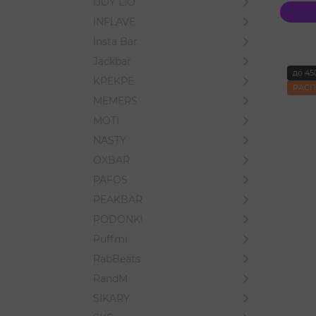
iJOY LIO
INFLAVE
Insta Bar
Jackbar
до 45
KPEKPE
РАС
MEMERS
MOTI
NASTY
OXBAR
PAFOS
PEAKBAR
PODONKI
Puffmi
RabBeats
RandM
SIKARY