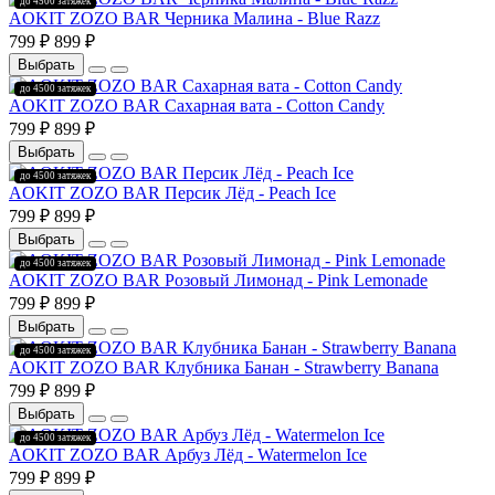
до 4500 затяжек
AOKIT ZOZO BAR Черника Малина - Blue Razz
РАСПРОДАЖА
799 ₽
899 ₽
Выбрать
до 4500 затяжек
AOKIT ZOZO BAR Сахарная вата - Cotton Candy
РАСПРОДАЖА
799 ₽
899 ₽
Выбрать
до 4500 затяжек
AOKIT ZOZO BAR Персик Лёд - Peach Ice
РАСПРОДАЖА
799 ₽
899 ₽
Выбрать
до 4500 затяжек
AOKIT ZOZO BAR Розовый Лимонад - Pink Lemonade
РАСПРОДАЖА
799 ₽
899 ₽
Выбрать
до 4500 затяжек
AOKIT ZOZO BAR Клубника Банан - Strawberry Banana
РАСПРОДАЖА
799 ₽
899 ₽
Выбрать
до 4500 затяжек
AOKIT ZOZO BAR Арбуз Лёд - Watermelon Ice
РАСПРОДАЖА
799 ₽
899 ₽