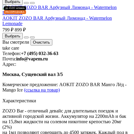
Выбрать
до 4500 затяжек
РАСПРОДАЖА
AOKIT ZOZO BAR Арбузный Лимонад - Watermelon
Lemonade
799 ₽
899 ₽
Выбрать
Вы смотрели
Очистить
take
care
Телефон:
+7 (495) 032-36-63
Почта:
info@vapem.ru
Адрес:
Москва, Сущевский вал 3/5
Комерческое предложение: AOKIT ZOZO BAR Манго Лёд -
Mango Ice
(ссылка на товар)
Характеристики
ZOZO Bar - отличный девайс для длительных поездок и
активной городской жизни. Аккумулятор на 2200mAh и бак
на 15,8мл жидкости на солевом никотине крепостью 20мг
(2%)
на 1мл позволяют совершить до 4500 затяжек. Каждый под в