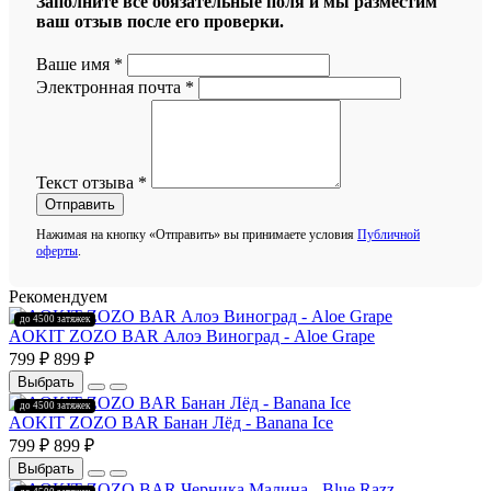
Заполните все обязательные поля и мы разместим
ваш отзыв после его проверки.
Ваше имя
*
Электронная почта
*
Текст отзыва
*
Отправить
Нажимая на кнопку «Отправить» вы принимаете условия
Публичной
оферты
.
Рекомендуем
до 4500 затяжек
AOKIT ZOZO BAR Алоэ Виноград - Aloe Grape
РАСПРОДАЖА
799 ₽
899 ₽
Выбрать
до 4500 затяжек
AOKIT ZOZO BAR Банан Лёд - Banana Ice
РАСПРОДАЖА
799 ₽
899 ₽
Выбрать