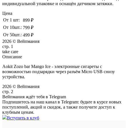
индивидуальной упаковке и оснащён датчиком затяжки.
Цена
От 1 шт:
899 ₽
От 10шт.:
799 ₽
От 50шт.:
499 ₽
2026 © Вейпмания
стр. 1
take
care
Описание
Aokit Zozo bar Mango Ice - электронные сигареты с
возможностью подзарядки через разъём Micro USB снизу
устройства.
2026 © Вейпмания
стр. 2
Вейпмания ждёт тебя в Telegram
Подпишитесь на наш канал в Telegram: будьте в курсе новых
поступлений, акций и скидок, а также получите доступ к
клубным ценам.
Вступить в клуб