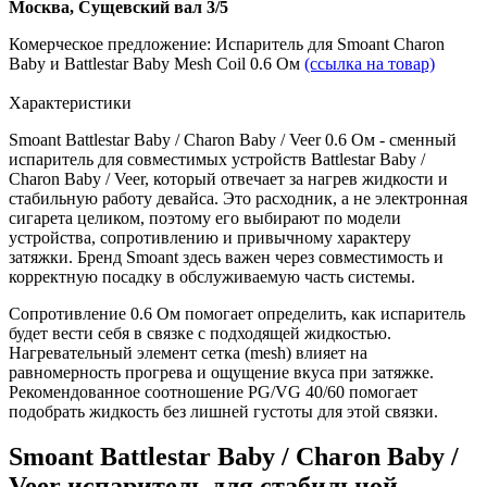
Москва, Сущевский вал 3/5
Комерческое предложение: Испаритель для Smoant Charon
Baby и Battlestar Baby Mesh Coil 0.6 Ом
(ссылка на товар)
Характеристики
Smoant Battlestar Baby / Charon Baby / Veer 0.6 Ом - сменный
испаритель для совместимых устройств Battlestar Baby /
Charon Baby / Veer, который отвечает за нагрев жидкости и
стабильную работу девайса. Это расходник, а не электронная
сигарета целиком, поэтому его выбирают по модели
устройства, сопротивлению и привычному характеру
затяжки. Бренд Smoant здесь важен через совместимость и
корректную посадку в обслуживаемую часть системы.
Сопротивление 0.6 Ом помогает определить, как испаритель
будет вести себя в связке с подходящей жидкостью.
Нагревательный элемент сетка (mesh) влияет на
равномерность прогрева и ощущение вкуса при затяжке.
Рекомендованное соотношение PG/VG 40/60 помогает
подобрать жидкость без лишней густоты для этой связки.
Smoant Battlestar Baby / Charon Baby /
Veer испаритель для стабильной