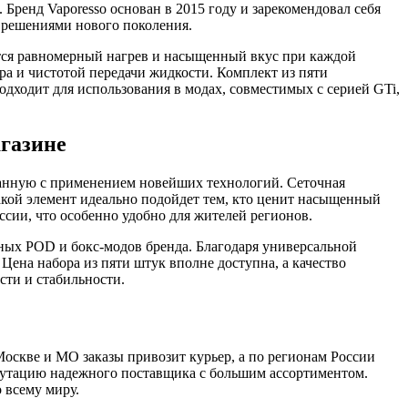
 Бренд Vaporesso основан в 2015 году и зарекомендовал себя
 решениями нового поколения.
ается равномерный нагрев и насыщенный вкус при каждой
ра и чистотой передачи жидкости. Комплект из пяти
одходит для использования в модах, совместимых с серией GTi,
агазине
отанную с применением новейших технологий. Сеточная
акой элемент идеально подойдет тем, кто ценит насыщенный
ссии, что особенно удобно для жителей регионов.
нных POD и бокс-модов бренда. Благодаря универсальной
Цена набора из пяти штук вполне доступна, а качество
сти и стабильности.
 Москве и МО заказы привозит курьер, а по регионам России
епутацию надежного поставщика с большим ассортиментом.
 всему миру.