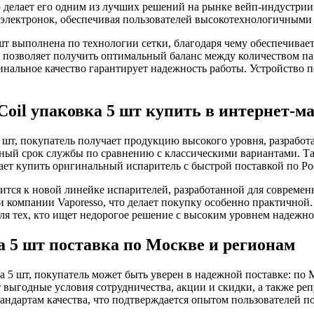
о делает его одним из лучших решений на рынке вейп-индустрии.
электронок, обеспечивая пользователей высокотехнологичными
5 шт выполнена по технологии сетки, благодаря чему обеспечив
о позволяет получить оптимальный баланс между количеством па
инальное качество гарантирует надежность работы. Устройство п
Coil упаковка 5 шт купить в интернет-м
 5 шт, покупатель получает продукцию высокого уровня, разраб
ьный срок службы по сравнению с классическими вариантами. Т
ает купить оригинальный испаритель с быстрой поставкой по Ро
осится к новой линейке испарителей, разработанной для совреме
компании Vaporesso, что делает покупку особенно практичной. 
я тех, кто ищет недорогое решение с высоким уровнем надежно
ка 5 шт поставка по Москве и регионам
ка 5 шт, покупатель может быть уверен в надежной поставке: по
т выгодные условия сотрудничества, акции и скидки, а также р
ндартам качества, что подтверждается опытом пользователей по