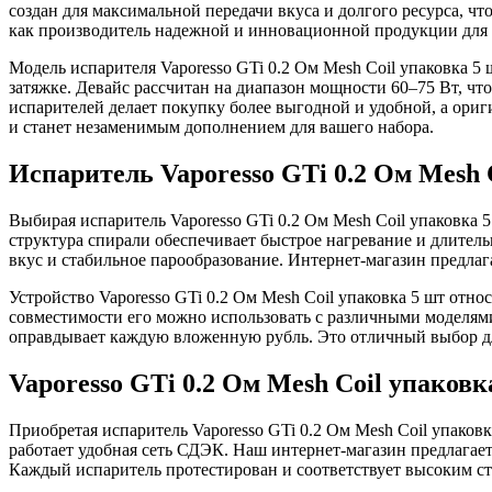
создан для максимальной передачи вкуса и долгого ресурса, чт
как производитель надежной и инновационной продукции для 
Модель испарителя Vaporesso GTi 0.2 Ом Mesh Coil упаковка 
затяжке. Девайс рассчитан на диапазон мощности 60–75 Вт, чт
испарителей делает покупку более выгодной и удобной, а ориг
и станет незаменимым дополнением для вашего набора.
Испаритель Vaporesso GTi 0.2 Ом Mesh 
Выбирая испаритель Vaporesso GTi 0.2 Ом Mesh Coil упаковка
структура спирали обеспечивает быстрое нагревание и длител
вкус и стабильное парообразование. Интернет-магазин предлаг
Устройство Vaporesso GTi 0.2 Ом Mesh Coil упаковка 5 шт отн
совместимости его можно использовать с различными моделями 
оправдывает каждую вложенную рубль. Это отличный выбор дл
Vaporesso GTi 0.2 Ом Mesh Coil упаков
Приобретая испаритель Vaporesso GTi 0.2 Ом Mesh Coil упаков
работает удобная сеть СДЭК. Наш интернет-магазин предлагае
Каждый испаритель протестирован и соответствует высоким ста