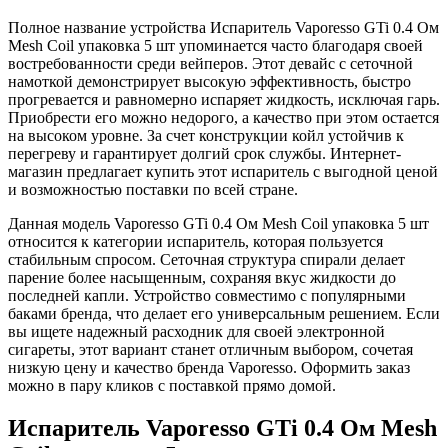
Полное название устройства Испаритель Vaporesso GTi 0.4 Ом
Mesh Coil упаковка 5 шт упоминается часто благодаря своей
востребованности среди вейперов. Этот девайс с сеточной
намоткой демонстрирует высокую эффективность, быстро
прогревается и равномерно испаряет жидкость, исключая гарь.
Приобрести его можно недорого, а качество при этом остается
на высоком уровне. За счет конструкции койл устойчив к
перегреву и гарантирует долгий срок службы. Интернет-
магазин предлагает купить этот испаритель с выгодной ценой
и возможностью поставки по всей стране.
Данная модель Vaporesso GTi 0.4 Ом Mesh Coil упаковка 5 шт
относится к категории испаритель, которая пользуется
стабильным спросом. Сеточная структура спирали делает
парение более насыщенным, сохраняя вкус жидкости до
последней капли. Устройство совместимо с популярными
баками бренда, что делает его универсальным решением. Если
вы ищете надежный расходник для своей электронной
сигареты, этот вариант станет отличным выбором, сочетая
низкую цену и качество бренда Vaporesso. Оформить заказ
можно в пару кликов с поставкой прямо домой.
Испаритель Vaporesso GTi 0.4 Ом Mesh