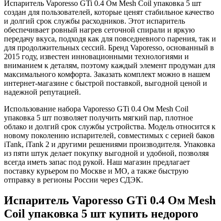
Испаритель Vaporesso GTi 0.4 Ом Mesh Coil упаковка 5 шт
создан для пользователей, которые ценят стабильное качество
и долгий срок службы расходников. Этот испаритель
обеспечивает ровный нагрев сеточной спирали и яркую
передачу вкуса, подходя как для повседневного парения, так и
для продолжительных сессий. Бренд Vaporesso, основанный в
2015 году, известен инновационными технологиями и
вниманием к деталям, поэтому каждый элемент продуман для
максимального комфорта. Заказать комплект можно в нашем
интернет-магазине с быстрой поставкой, выгодной ценой и
надежной репутацией.
Использование набора Vaporesso GTi 0.4 Ом Mesh Coil
упаковка 5 шт позволяет получить мягкий пар, плотное
облако и долгий срок службы устройства. Модель относится к
новому поколению испарителей, совместимых с серией баков
iTank, iTank 2 и другими решениями производителя. Упаковка
из пяти штук делает покупку выгодной и удобной, позволяя
всегда иметь запас под рукой. Наш магазин предлагает
поставку курьером по Москве и МО, а также быструю
отправку в регионы России через СДЭК.
Испаритель Vaporesso GTi 0.4 Ом Mesh
Coil упаковка 5 шт купить недорого