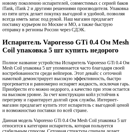
новому поколению испарителей, совместимых с серией баков
iTank, iTank 2 и другими решениями производителя. Упаковка
из пяти штук делает покупку выгодной и удобной, позволяя
всегда иметь запас под рукой. Наш магазин предлагает
поставку курьером по Москве и МО, а также быструю
отправку в регионы России через СДЭК.
Испаритель Vaporesso GTi 0.4 Ом Mesh
Coil упаковка 5 шт купить недорого
Полное название устройства Испаритель Vaporesso GTi 0.4 Ом
Mesh Coil упаковка 5 шт упоминается часто благодаря своей
востребованности среди вейперов. Этот девайс с сеточной
намоткой демонстрирует высокую эффективность, быстро
прогревается и равномерно испаряет жидкость, исключая гарь.
Приобрести его можно недорого, а качество при этом остается
на высоком уровне. За счет конструкции койл устойчив к
перегреву и гарантирует долгий срок службы. Интернет-
магазин предлагает купить этот испаритель с выгодной ценой
и возможностью поставки по всей стране.
Данная модель Vaporesso GTi 0.4 Ом Mesh Coil упаковка 5 шт
относится к категории испаритель, которая пользуется
стабильным спросом. Сеточная структура спирали делает