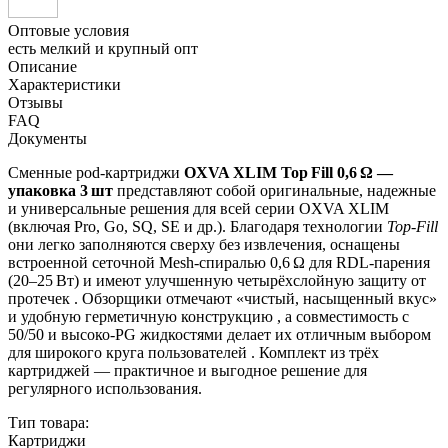
Оптовые условия
есть мелкий и крупный опт
Описание
Характеристики
Отзывы
FAQ
Документы
Сменные pod-картриджи
OXVA XLIM Top Fill 0,6 Ω —
упаковка 3 шт
представляют собой оригинальные, надежные
и универсальные решения для всей серии OXVA XLIM
(включая Pro, Go, SQ, SE и др.). Благодаря технологии
Top‑Fill
они легко заполняются сверху без извлечения, оснащены
встроенной сеточной Mesh-спиралью 0,6 Ω для RDL-парения
(20–25 Вт) и имеют улучшенную четырёхслойную защиту от
протечек
.
Обзорщики отмечают «чистый, насыщенный вкус»
и удобную герметичную конструкцию
,
а совместимость с
50/50 и высоко-PG жидкостями делает их отличным выбором
для широкого круга пользователей
. Комплект из трёх
картриджей — практичное и выгодное решение для
регулярного использования.
Тип товара:
Картриджи