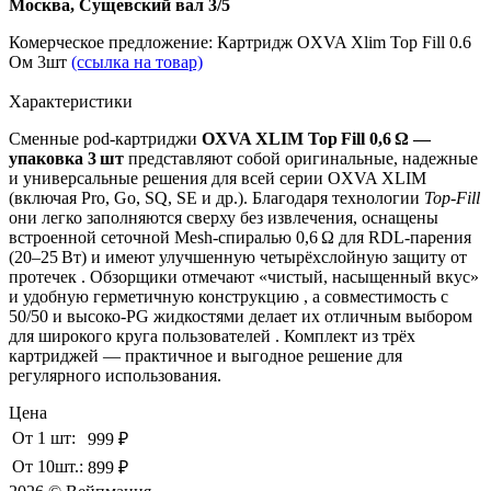
Москва, Сущевский вал 3/5
Комерческое предложение: Картридж OXVA Xlim Top Fill 0.6
Ом 3шт
(ссылка на товар)
Характеристики
Сменные pod-картриджи
OXVA XLIM Top Fill 0,6 Ω —
упаковка 3 шт
представляют собой оригинальные, надежные
и универсальные решения для всей серии OXVA XLIM
(включая Pro, Go, SQ, SE и др.). Благодаря технологии
Top‑Fill
они легко заполняются сверху без извлечения, оснащены
встроенной сеточной Mesh-спиралью 0,6 Ω для RDL-парения
(20–25 Вт) и имеют улучшенную четырёхслойную защиту от
протечек
.
Обзорщики отмечают «чистый, насыщенный вкус»
и удобную герметичную конструкцию
,
а совместимость с
50/50 и высоко-PG жидкостями делает их отличным выбором
для широкого круга пользователей
. Комплект из трёх
картриджей — практичное и выгодное решение для
регулярного использования.
Цена
От 1 шт:
999 ₽
От 10шт.:
899 ₽